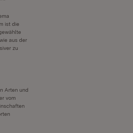
hema
 ist die
sgewählte
wie aus der
siver zu
on Arten und
der vom
inschaften
rten