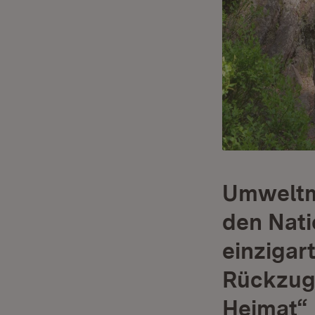
Umweltmi
den Natio
einzigar
Rückzugs
Heimat“