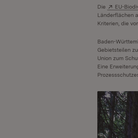
Extern:
Die
EU-Biodiv
Länderflächen a
Kriterien, die v
Baden-Württembe
Gebietsteilen zu
Union zum Schut
Eine Erweiterun
Prozessschutzes