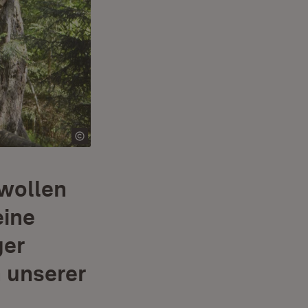
 wollen
eine
ger
n unserer