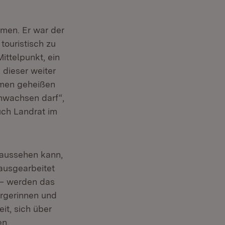
men. Er war der
touristisch zu
ittelpunkt, ein
 dieser weiter
mmen geheißen
nwachsen darf“,
uch Landrat im
 aussehen kann,
 ausgearbeitet
 – werden das
ürgerinnen und
it, sich über
en.