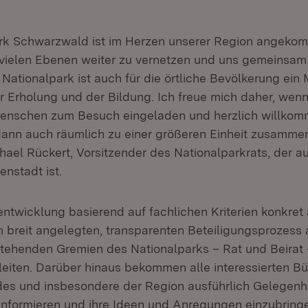
rk Schwarzwald ist im Herzen unserer Region angekom
 vielen Ebenen weiter zu vernetzen und uns gemeinsam 
Nationalpark ist auch für die örtliche Bevölkerung ein M
r Erholung und der Bildung. Ich freue mich daher, wenn
 Menschen zum Besuch eingeladen und herzlich willko
ann auch räumlich zu einer größeren Einheit zusamme
hael Rückert, Vorsitzender des Nationalparkrats, der a
nstadt ist.
entwicklung basierend auf fachlichen Kriterien konkret
em breit angelegten, transparenten Beteiligungsprozess
tehenden Gremien des Nationalparks – Rat und Beirat
leiten. Darüber hinaus bekommen alle interessierten B
es und insbesondere der Region ausführlich Gelegenhe
informieren und ihre Ideen und Anregungen einzubring