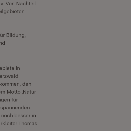
v. Von Nachteil
eilgebieten
ür Bildung,
und
“
ebiete in
arzwald
bekommen, den
em Motto ‚Natur
ngen für
ie spannenden
 noch besser in
arkleiter Thomas