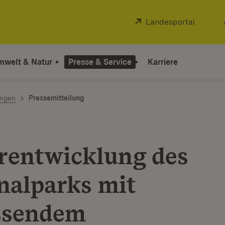
Extern:
Landesportal
(Öffnet
mwelt & Natur
Presse & Service
Karriere
ngen
Pressemitteilung
rentwicklung des
nalparks mit
ssendem