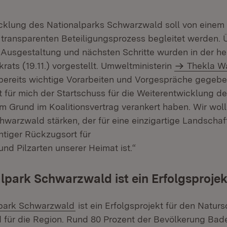
cklung des Nationalparks Schwarzwald soll von einem 
transparenten Beteiligungsprozess begleitet werden.
e Ausgestaltung und nächsten Schritte wurden in der he
rats (19.11.) vorgestellt. Umweltministerin
Thekla W
ereits wichtige Vorarbeiten und Vorgespräche gegeben
t für mich der Startschuss für die Weiterentwicklung d
em Grund im Koalitionsvertrag verankert haben. Wir wol
hwarzwald stärken, der für eine einzigartige Landschaft
htiger Rückzugsort für
 und Pilzarten unserer Heimat ist.“
lpark Schwarzwald ist ein Erfolgsprojek
(Öffnet in neuem Fenster)
lpark Schwarzwald
ist ein Erfolgsprojekt für den Natur
 für die Region. Rund 80 Prozent der Bevölkerung Bad