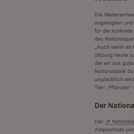
Die Weiterentwi
angelegten und 
für die konkret
des Nationalpark
„Auch wenn es b
Sitzung heute is
die wir aus gut
Nationalpark Sc
unglaublich wic
Tier-, Pflanzen-
Der Nationa
Extern:
Der
Nationa
Artenschutz und