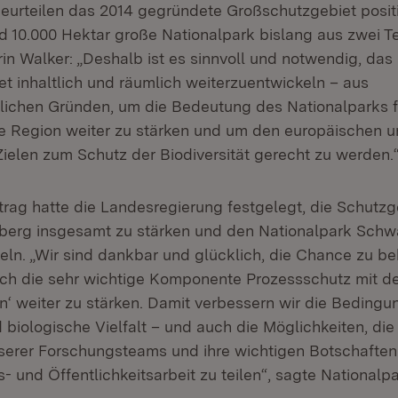
urteilen das 2014 gegründete Großschutzgebiet positi
nd 10.000 Hektar große Nationalpark bislang aus zwei T
rin Walker: „Deshalb ist es sinnvoll und notwendig, das
t inhaltlich und räumlich weiterzuentwickeln – aus
lichen Gründen, um die Bedeutung des Nationalparks f
e Region weiter zu stärken und um den europäischen 
Zielen zum Schutz der Biodiversität gerecht zu werden.
trag hatte die Landesregierung festgelegt, die Schutzg
erg insgesamt zu stärken und den Nationalpark Schw
eln. „Wir sind dankbar und glücklich, die Chance zu 
ch die sehr wichtige Komponente Prozessschutz mit d
n‘ weiter zu stärken. Damit verbessern wir die Bedingu
 biologische Vielfalt – und auch die Möglichkeiten, d
serer Forschungsteams und ihre wichtigen Botschaften
- und Öffentlichkeitsarbeit zu teilen“, sagte Nationalp