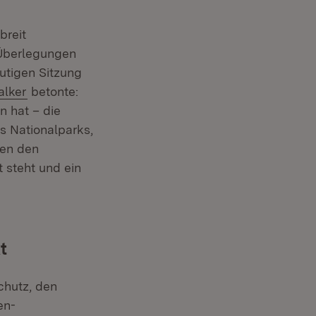
breit
 Überlegungen
utigen Sitzung
alker
betonte:
 hat – die
es Nationalparks,
len den
 steht und ein
t
schutz, den
en-