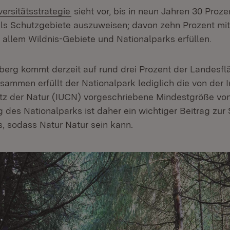
(Öffnet in neuem Fenster)
ersitätsstrategie
sieht vor, bis in neun Jahren 30 Proze
ls Schutzgebiete auszuweisen; davon zehn Prozent mit
or allem Wildnis-Gebiete und Nationalparks erfüllen.
rg kommt derzeit auf rund drei Prozent der Landesflä
sammen erfüllt der Nationalpark lediglich die von der I
z der Natur (IUCN) vorgeschriebene Mindestgröße von 
g des Nationalparks ist daher ein wichtiger Beitrag zur
, sodass Natur Natur sein kann.