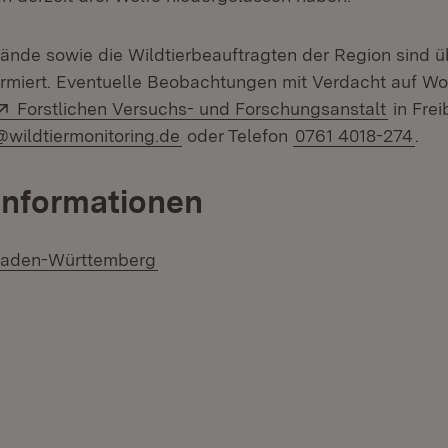
bände sowie die Wildtierbeauftragten der Region sind 
ormiert. Eventuelle Beobachtungen mit Verdacht auf Wol
Extern:
(Öffnet
Forstlichen Versuchs- und Forschungsanstalt
in Fre
il:
@wildtiermonitoring.de
oder Telefon
0761 4018-274
.
Informationen
 Baden-Württemberg