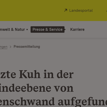
Extern:
Landesportal
(Öffnet
mwelt & Natur
Presse & Service
Karriere
ngen
Pressemitteilung
zte Kuh in der
ndeebene von
nschwand aufgefun