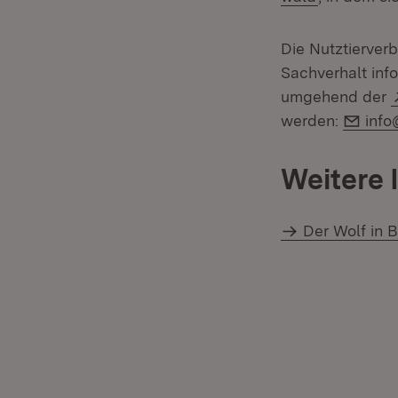
Die Nutztierver
Sachverhalt inf
umgehend der
E-Ma
werden:
info
Weitere 
Der Wolf in