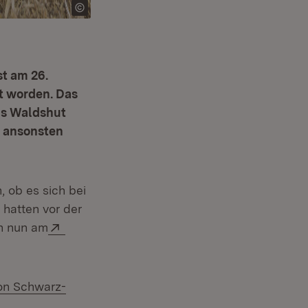
st am 26.
t worden. Das
is Waldshut
r ansonsten
 ob es sich bei
 hatten vor der
Extern:
n nun am
on Schwarz­