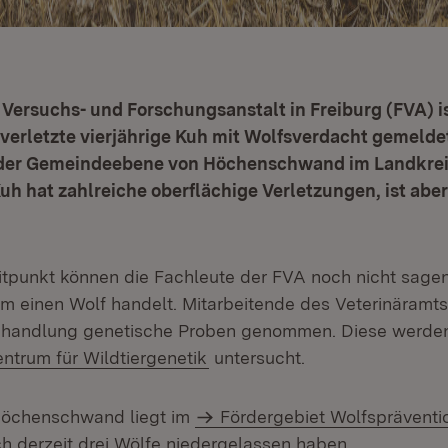
 Versuchs- und Forschungsanstalt in Freiburg (FVA) i
verletzte vierjährige Kuh mit Wolfsverdacht gemelde
 der Gemeindeebene von Höchenschwand im Landkre
uh hat zahlreiche oberflächige Verletzungen, ist abe
itpunkt können die Fachleute der FVA noch nicht sagen,
m einen Wolf handelt. Mitarbeitende des Veterinäramts
 Behandlung genetische Proben genommen. Diese werde
(Öffnet in neuem Fenster)
trum für Wildtiergenetik
untersucht.
öchenschwand liegt im
Fördergebiet Wolfspräventi
ch derzeit drei Wölfe niedergelassen haben.