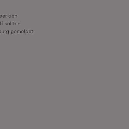
über den
f sollten
 in neuem Fenster)
iburg gemeldet