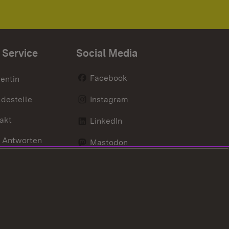
 Service
Social Media
Facebook
entin
destelle
Instagram
akt
LinkedIn
 Antworten
Mastodon
Social Wall
d Anfahrt
X / Twitter
Youtube