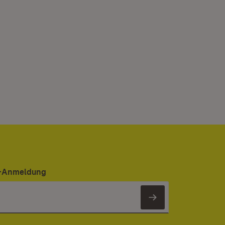
er-Anmeldung
Newsletter 