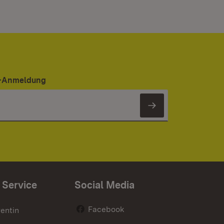
er-Anmeldung
Newsletter 
 Service
Social Media
Facebook
entin