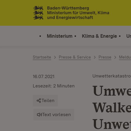
Zum Inhalt springen
Link zur Startseite
Ministerium
Klima & Energie
U
Startseite
Presse & Service
Presse
Meldu
Unwetterkatastr
16.07.2021
Umwel
Lesezeit: 2 Minuten
Teilen
Walke
Text vorlesen
Unwet