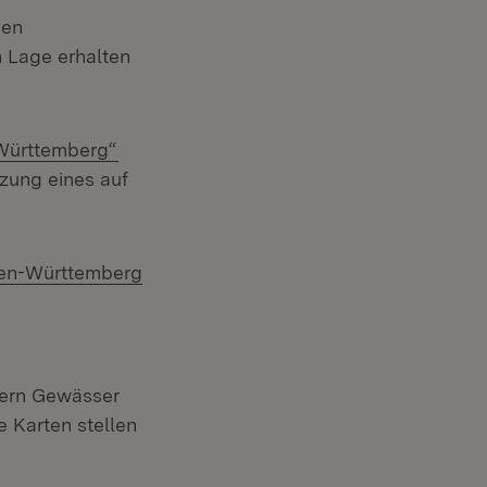
hen
 Lage erhalten
)
(Öffnet in neuem Fenster)
Württemberg“
zung eines auf
aden-Württemberg
tern Gewässer
e Karten stellen
n