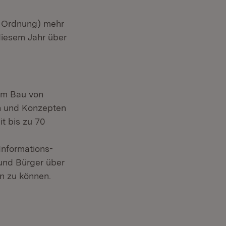
 Ordnung) mehr
 diesem Jahr über
em Bau von
n und Konzepten
t bis zu 70
Informations-
und Bürger über
en zu können.