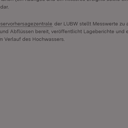
dar.
(Öffnet in neuem Fenster)
ervorhersagezentrale
der LUBW stellt Messwerte zu 
nd Abflüssen bereit, veröffentlicht Lageberichte und e
m Verlauf des Hochwassers.