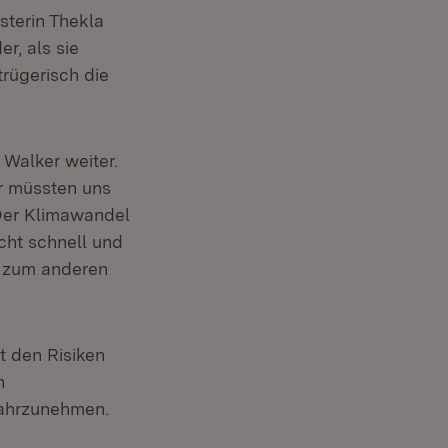
sterin Thekla
r, als sie
trügerisch die
 Walker weiter.
ir müssten uns
„Der Klimawandel
icht schnell und
 zum anderen
t den Risiken
n
wahrzunehmen.