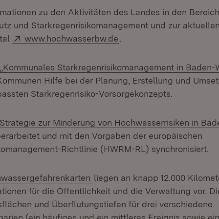
ormationen zu den Aktivitäten des Landes in den Bereic
tz und Starkregenrisikomanagement und zur aktuellen
Extern:
(Öffnet in neuem Fenster
rtal
www.hochwasserbw.de
.
n „Kommunales Starkregenrisikomanagement in Baden-
ommunen Hilfe bei der Planung, Erstellung und Umset
passten Starkregenrisiko-Vorsorgekonzepts.
e „Strategie zur Minderung von Hochwasserrisiken in B
m Fenster)
erarbeitet und mit den Vorgaben der europäischen
komanagement-Richtlinie (HWRM-RL) synchronisiert.
n:
(Öffnet in neuem Fenster)
wassergefahrenkarten
liegen an knapp 12.000 Kilome
tionen für die Öffentlichkeit und die Verwaltung vor. Di
sflächen und Überflutungstiefen für drei verschiedene
rien (ein häufiges und ein mittleres Ereignis sowie ei