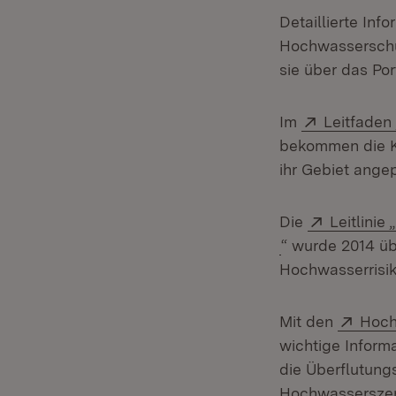
Detaillierte Inf
Hochwasserschu
sie über das Po
Extern:
Im
Leitfade
bekommen die K
ihr Gebiet ange
Extern:
Die
Leitlini
(Öffnet in neue
“ wurde 2014 üb
Hochwasserrisi
Exter
Mit den
Hoch
wichtige Informa
die Überflutung
Hochwasserszena