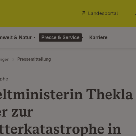
Extern:
Landesportal
(Öffnet
mwelt & Natur
Presse & Service
Karriere
ngen
Pressemitteilung
ophe
tministerin Thekla
r zur
terkatastrophe in