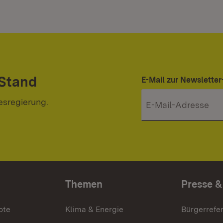
 Stand
E-Mail zur Newslett
esregierung.
Themen
Presse &
ote
Klima & Energie
Bürgerrefer