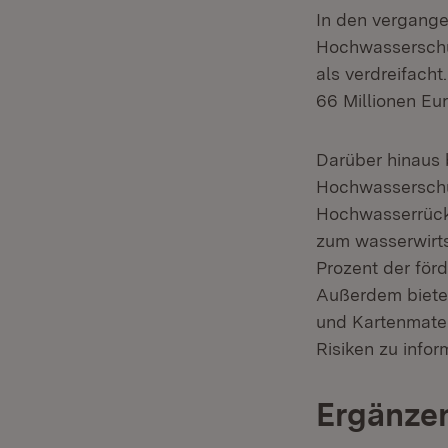
In den vergange
Hochwasserschu
als verdreifacht
66 Millionen Eur
Darüber hinaus 
Hochwasserschu
Hochwasserrück
zum wasserwirts
Prozent der för
Außerdem bietet
und Kartenmate
Risiken zu info
Ergänze