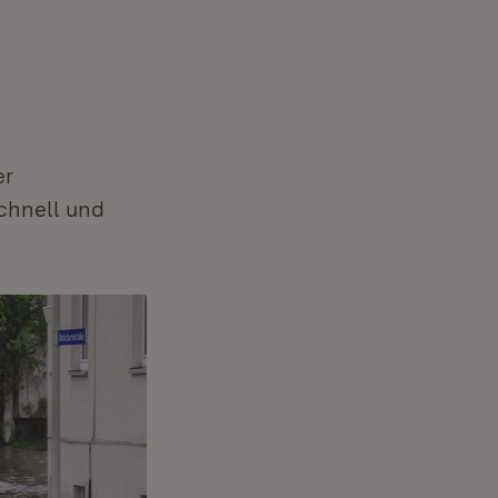
er
schnell und