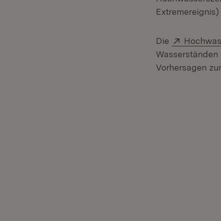
Extremereignis) 
Extern:
Die
Hochwass
Wasserständen u
Vorhersagen zu