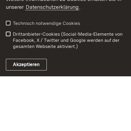
Zum 
unserer
Datenschutzerklärung
.
Kontakt
Datenschutz
Erklärung zur
Benutzungshinweise
Technisch notwendige Cookies
Barrierefreiheit
Drittanbieter-Cookies (Social-Media-Elemente von
Impressum
Cookies
Facebook, X / Twitter und Google werden auf der
gesamten Webseite aktiviert.)
Akzeptieren
Link zum Landesportal