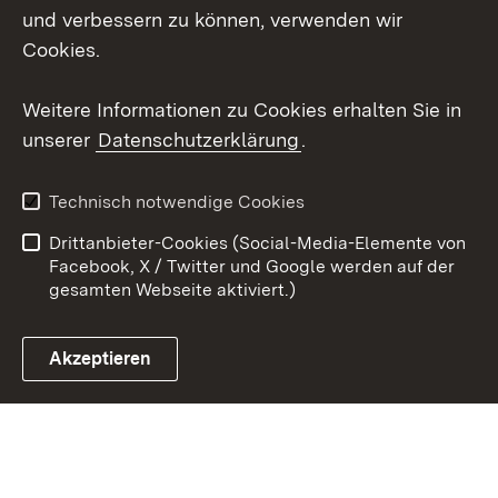
X / Twitter
und verbessern zu können, verwenden wir
Cookies.
Youtube
Weitere Informationen zu Cookies erhalten Sie in
Zum 
unserer
Datenschutzerklärung
.
Kontakt
Datenschutz
Erklärung zur
Benutzungshinweise
Technisch notwendige Cookies
Barrierefreiheit
Drittanbieter-Cookies (Social-Media-Elemente von
Impressum
Cookies
Facebook, X / Twitter und Google werden auf der
gesamten Webseite aktiviert.)
Akzeptieren
Link zum Landesportal