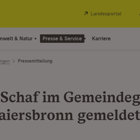
Extern:
Landesportal
(Öffnet
mwelt & Natur
Presse & Service
Karriere
ngen
Pressemitteilung
 Schaf im Gemeindeg
aiersbronn gemelde