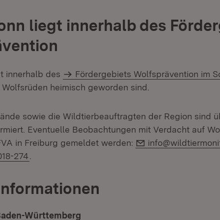
onn liegt innerhalb des Förde
ävention
gt innerhalb des
Fördergebiets Wolfsprävention im 
ei Wolfsrüden heimisch geworden sind.
bände sowie die Wildtierbeauftragten der Region sind 
ormiert. Eventuelle Beobachtungen mit Verdacht auf Wol
E-Mail:
VA in Freiburg gemeldet werden:
info@wildtiermoni
018-274
.
Informationen
 Baden-Württemberg