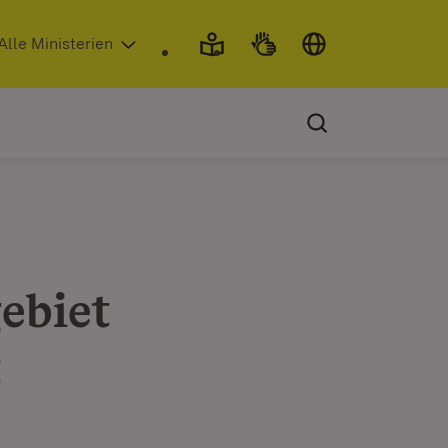
 in neuem Fenster)
Alle Ministerien
ebiet
t