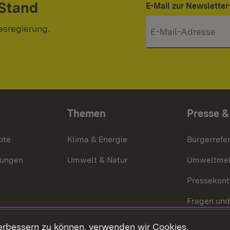
 Stand
E-Mail zur Newslett
esregierung.
Themen
Presse &
ote
Klima & Energie
Bürgerrefer
ungen
Umwelt & Natur
Umweltmel
Pressekont
Fragen und
Mediathek
erbessern zu können, verwenden wir Cookies.