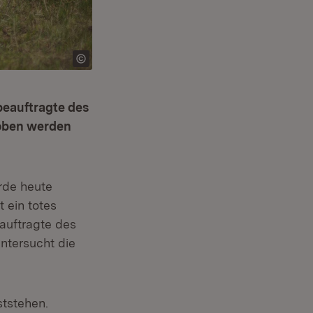
beauftragte des
roben werden
rde heute
 ein totes
auftragte des
untersucht die
ststehen.