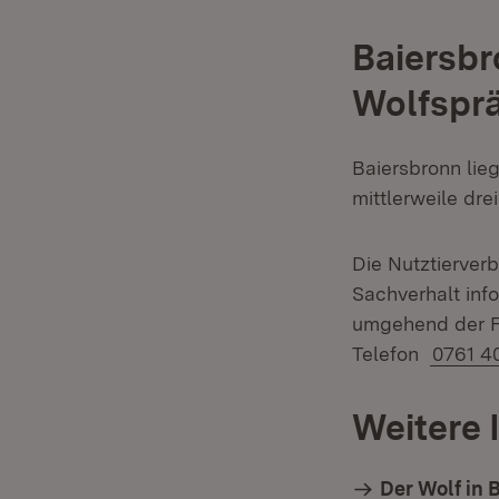
Baiersbr
Wolfspr
Baiersbronn lie
mittlerweile dr
Die Nutztierver
Sachverhalt inf
umgehend der F
Telefon
0761 4
Weitere 
Der Wolf in