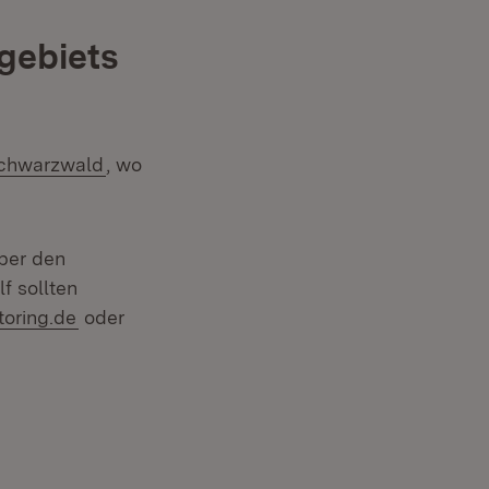
rgebiets
Schwarzwald
, wo
über den
f sollten
toring.de
oder