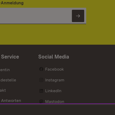
er-Anmeldung
Newsletter 
 Service
Social Media
Facebook
entin
destelle
Instagram
akt
LinkedIn
 Antworten
Mastodon
Social Wall