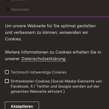
Mastodon
Social Wall
Um unsere Webseite für Sie optimal gestalten
X / Twitter
und verbessern zu können, verwenden wir
Cookies.
Youtube
Weitere Informationen zu Cookies erhalten Sie in
Zum 
unserer
Datenschutzerklärung
.
Kontakt
Datenschutz
Erklärung zur
Benutzungshinweise
Technisch notwendige Cookies
Barrierefreiheit
Drittanbieter-Cookies (Social-Media-Elemente von
Impressum
Cookies
Facebook, X / Twitter und Google werden auf der
gesamten Webseite aktiviert.)
Akzeptieren