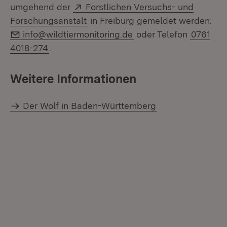
Extern:
umgehend der
Forstlichen Versuchs- und
(Öffnet in neuem Fenster)
Forschungsanstalt
in Freiburg gemeldet werden:
E-Mail:
info@wildtiermonitoring.de
oder Telefon
0761
4018-274
.
Weitere Informationen
Der Wolf in Baden-Württemberg