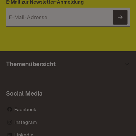
E-Mail zur Newsletter-Anmeldung
News
Themenübersicht
Social Media
Facebook
Instagram
LinkedIn