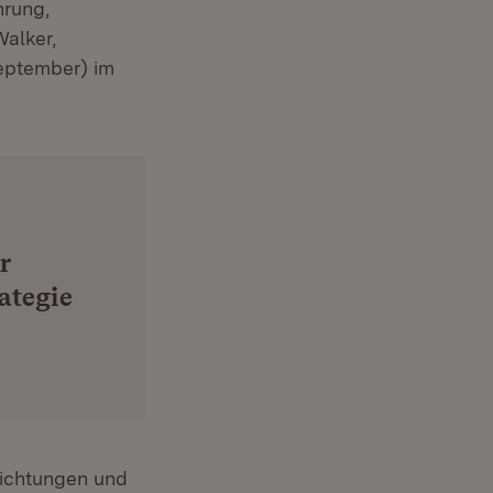
hrung,
alker,
September) im
r
ategie
richtungen und