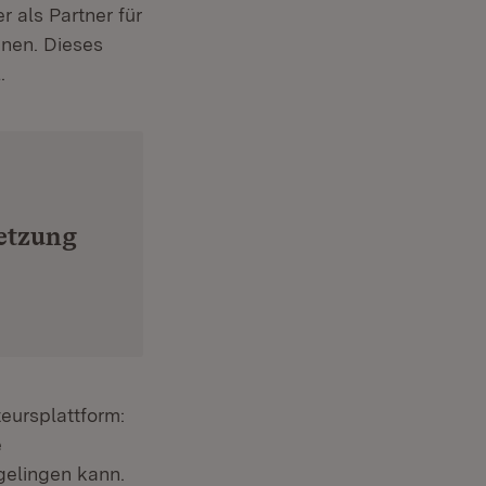
r als Partner für
nen. Dieses
.
netzung
eursplattform:
e
gelingen kann.