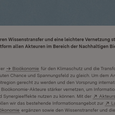
ren Wissenstransfer und eine leichtere Vernetzung s
ttform allen Akteuren im Bereich der Nachhaltigen B
der
Bioökonomie
für den Klimaschutz und die Transf
euten Chance und Spannungsfeld zu gleich. Um dem An
tregion gerecht zu werden und den Vorsprung internati
 Bioökonomie-Akteure stärker vernetzen, um Informatio
Extern:
 Synergieeffekte nutzen zu können. Mit der
Akteurs
fnet in neuem Fenster)
E
llen wir das bestehende Informationsangebot zur
L
(Öffnet in neuem Fenster)
oökonomie
ergänzen sowie den Wissenstransfer und die