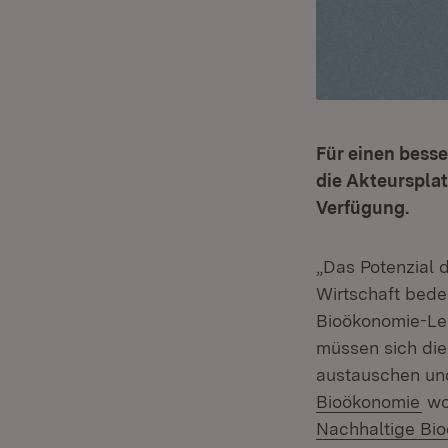
Für einen besse
die Akteurspla
Verfügung.
„Das Potenzial 
Wirtschaft bed
Bioökonomie-Lei
müssen sich die
austauschen und
(Öf
Bioökonomie
wo
Nachhaltige Bi