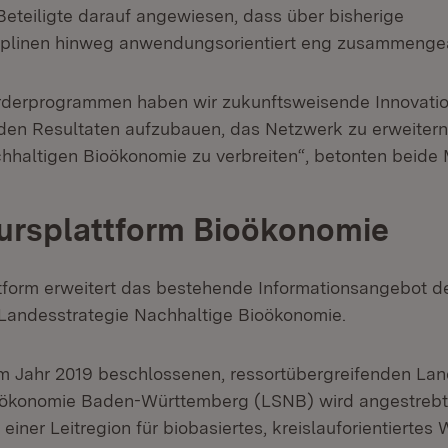
Beteiligte darauf angewiesen, dass über bisherige
plinen hinweg anwendungsorientiert eng zusammengear
rderprogrammen haben wir zukunftsweisende Innovation
f den Resultaten aufzubauen, das Netzwerk zu erweitern
hhaltigen Bioökonomie zu verbreiten“, betonten beide M
ursplattform Bioökonomie
tform erweitert das bestehende Informationsangebot d
Landesstrategie Nachhaltige Bioökonomie.
 im Jahr 2019 beschlossenen, ressortübergreifenden Lan
oökonomie Baden-Württemberg (LSNB) wird angestrebt
iner Leitregion für biobasiertes, kreislauforientiertes 