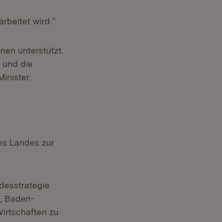
beitet wird.“
en unterstützt.
 und die
inister.
es Landes zur
desstrategie
, Baden-
Wirtschaften zu