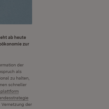
teht ab heute
ioökonomie zur
ormation der
spruch als
onal zu halten,
nen schneller
plattform
xtern:
andesstrategie
 Vernetzung der