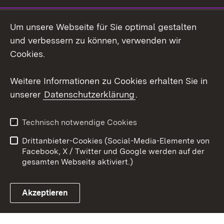
Social Wall
Um unsere Webseite für Sie optimal gestalten
X / Twitter
und verbessern zu können, verwenden wir
Cookies.
Youtube
Weitere Informationen zu Cookies erhalten Sie in
Zum 
unserer
Datenschutzerklärung
.
Kontakt
Datenschutz
Erklärung zur
Benutzungshinweise
Technisch notwendige Cookies
Barrierefreiheit
Drittanbieter-Cookies (Social-Media-Elemente von
Impressum
Cookies
Facebook, X / Twitter und Google werden auf der
gesamten Webseite aktiviert.)
Akzeptieren
Link zum Landesportal