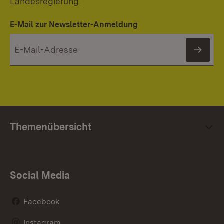
Landesregierung.
E-Mail zur Newsletter-Anmeldung
News
Themenübersicht
Social Media
Facebook
Instagram