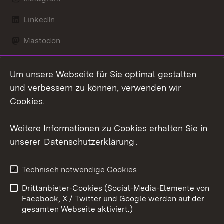
LinkedIn
Mastodon
Social Wall
Um unsere Webseite für Sie optimal gestalten
X / Twitter
und verbessern zu können, verwenden wir
Cookies.
Youtube
Weitere Informationen zu Cookies erhalten Sie in
Zum 
unserer
Datenschutzerklärung
.
Kontakt
Datenschutz
Erklärung zur
Benutzungshinweise
Technisch notwendige Cookies
Barrierefreiheit
Drittanbieter-Cookies (Social-Media-Elemente von
Impressum
Cookies
Facebook, X / Twitter und Google werden auf der
gesamten Webseite aktiviert.)