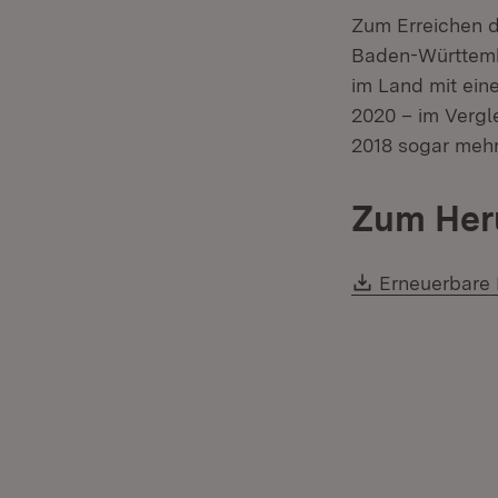
Zum Erreichen di
Baden-Württemb
im Land mit eine
2020 – im Vergl
2018 sogar mehr
Zum Her
Download:
Erneuerbare 