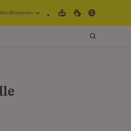
 in neuem Fenster)
Alle Ministerien
lle