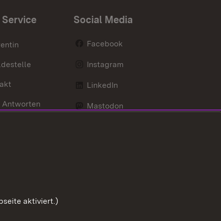
 Service
Social Media
Facebook
entin
destelle
Instagram
akt
LinkedIn
 Antworten
Mastodon
Social Wall
d Anfahrt
X / Twitter
Youtube
eite aktiviert.)
Zum Sei