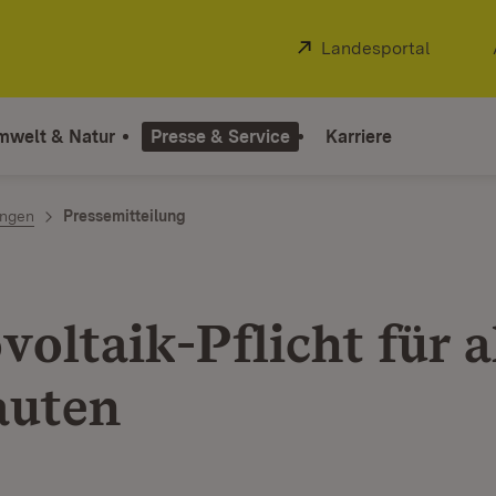
Extern:
Landesportal
(Öffnet
mwelt & Natur
Presse & Service
Karriere
ngen
Pressemitteilung
oltaik-Pflicht für a
auten