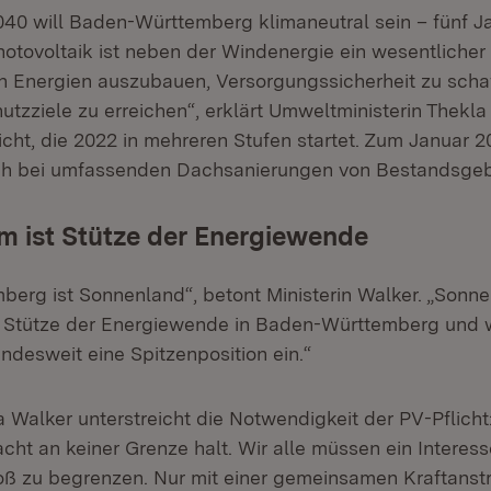
040 will Baden-Württemberg klimaneutral sein – fünf Ja
hotovoltaik ist neben der Windenergie ein wesentlicher
n Energien auszubauen, Versorgungssicherheit zu sch
tzziele zu erreichen“, erklärt Umweltministerin Thekla
icht, die 2022 in mehreren Stufen startet. Zum Januar 2
uch bei umfassenden Dachsanierungen von Bestandsge
 ist Stütze der Energiewende
erg ist Sonnenland“, betont Ministerin Walker. „Sonne
 Stütze der Energiewende in Baden-Württemberg und w
ndesweit eine Spitzenposition ein.“
a Walker unterstreicht die Notwendigkeit der PV-Pflicht
ht an keiner Grenze halt. Wir alle müssen ein Interes
oß zu begrenzen. Nur mit einer gemeinsamen Kraftanst