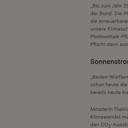
„Bis zum Jahr 2
der Bund. Die P
die erneuerbare
unsere Klimaschu
Photovoltaik-Pfl
Pflicht dann a
Sonnenstrom
„Baden-Württemb
schon heute die
bereits heute bu
Ministerin Thekl
Klimawandel mac
den CO
-Ausst
2