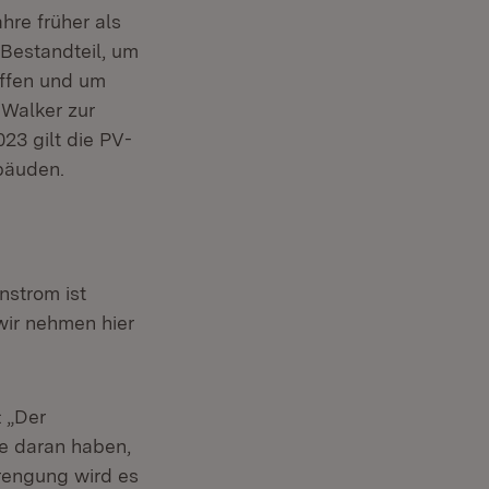
hre früher als
 Bestandteil, um
affen und um
 Walker zur
023 gilt die PV-
bäuden.
nstrom ist
ir nehmen hier
: „Der
se daran haben,
rengung wird es