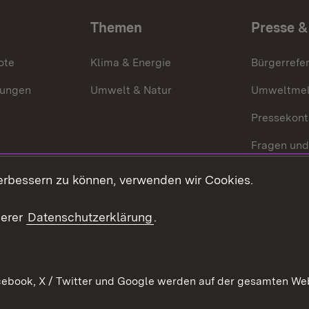
Themen
Presse &
ote
Klima & Energie
Bürgerrefer
ungen
Umwelt & Natur
Umweltmel
Pressekont
Fragen und
Mediathek
erbessern zu können, verwenden wir Cookies.
Kontakt un
serer
Datenschutzerklärung
.
ebook, X / Twitter und Google werden auf der gesamten Webs