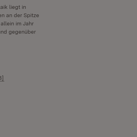
ik liegt in
n an der Spitze
allein im Jahr
 und gegenüber
(Öffnet in neuem Fenster)
B]