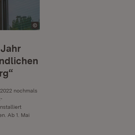
 Jahr
undlichen
rg“
 2022 nochmals
-
stalliert
n. Ab 1. Mai