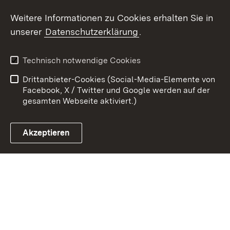
Weitere Informationen zu Cookies erhalten Sie in
Zum 
unserer
Datenschutzerklärung
.
Kontakt
Datenschutz
Erklärung zur
Benutzungshinweise
Technisch notwendige Cookies
Barrierefreiheit
Drittanbieter-Cookies (Social-Media-Elemente von
Impressum
Cookies
Facebook, X / Twitter und Google werden auf der
gesamten Webseite aktiviert.)
Akzeptieren
Link zum Landesportal