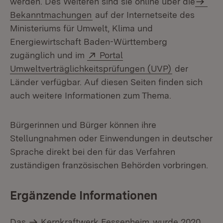
werden. Des Weiteren sind sie online über die
Bekanntmachungen
auf der Internetseite des
Ministeriums für Umwelt, Klima und
Energiewirtschaft Baden-Württemberg
Extern:
zugänglich und im
Portal
(Öffnet in n
Umweltverträglichkeitsprüfungen (UVP)
der
Länder verfügbar. Auf diesen Seiten finden sich
auch weitere Informationen zum Thema.
Bürgerinnen und Bürger können ihre
Stellungnahmen oder Einwendungen in deutscher
Sprache direkt bei den für das Verfahren
zuständigen französischen Behörden vorbringen.
Ergänzende Informationen
Das
Kernkraftwerk Fessenheim
wurde 2020