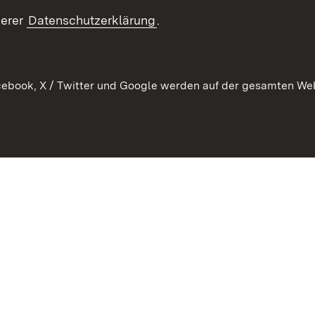
Kontakt un
serer
Datenschutzerklärung
.
ebook, X / Twitter und Google werden auf der gesamten Webs
Kontakt
Datenschutz
Erklärung zur Barrierefreiheit