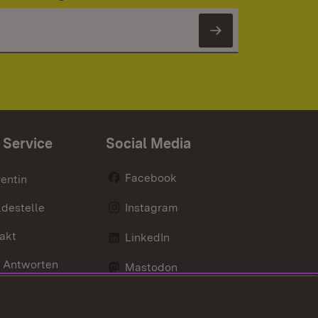
Newsletter 
 Service
Social Media
Facebook
entin
destelle
Instagram
akt
LinkedIn
 Antworten
Mastodon
Social Wall