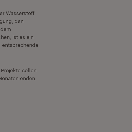
er Wasserstoff
ugung, den
t dem
en, ist es ein
d entsprechende
Projekte sollen
 Monaten enden.