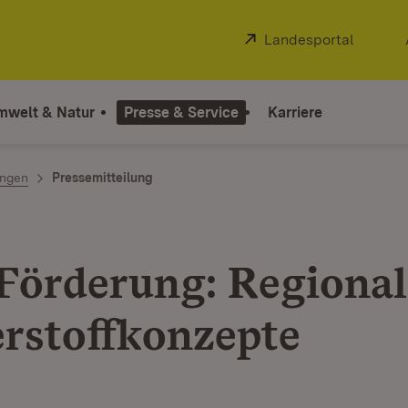
Extern:
Landesportal
(Öffnet
mwelt & Natur
Presse & Service
Karriere
ngen
Pressemitteilung
Förderung: Regional
rstoffkonzepte