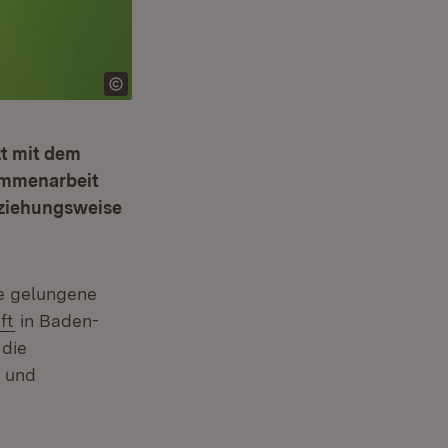
zt mit dem
ammenarbeit
eziehungsweise
ne gelungene
ft
in Baden-
 die
f und