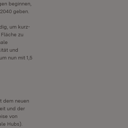
gen beginnen,
 2040 geben.
dig, um kurz-
 Fläche zu
nale
ität und
um nun mit 1,5
mit dem neuen
it und der
eise von
ale Hubs).