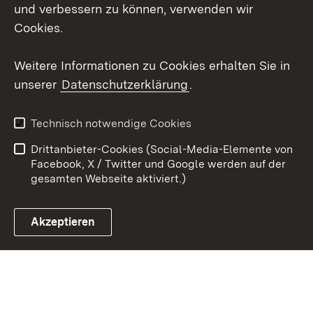
X / Twitter
und verbessern zu können, verwenden wir
Cookies.
Youtube
Weitere Informationen zu Cookies erhalten Sie in
Zum 
unserer
Datenschutzerklärung
.
Kontakt
Datenschutz
Erklärung zur
Benutzungshinweise
Technisch notwendige Cookies
Barrierefreiheit
Drittanbieter-Cookies (Social-Media-Elemente von
Impressum
Cookies
Facebook, X / Twitter und Google werden auf der
gesamten Webseite aktiviert.)
Akzeptieren
Link zum Landesportal