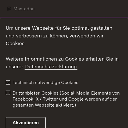
Mastodon
Social Wall
Um unsere Webseite für Sie optimal gestalten
X / Twitter
und verbessern zu können, verwenden wir
Cookies.
Youtube
Weitere Informationen zu Cookies erhalten Sie in
Zum 
unserer
Datenschutzerklärung
.
Kontakt
Datenschutz
Erklärung zur
Benutzungshinweise
Technisch notwendige Cookies
Barrierefreiheit
Drittanbieter-Cookies (Social-Media-Elemente von
Impressum
Cookies
Facebook, X / Twitter und Google werden auf der
gesamten Webseite aktiviert.)
Akzeptieren
Link zum Landesportal