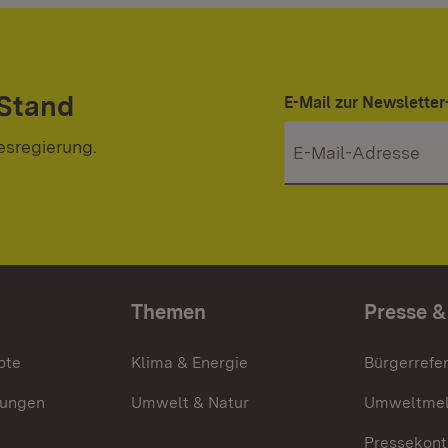
 Stand
E-Mail zur Newslett
esregierung.
Themen
Presse &
ote
Klima & Energie
Bürgerrefer
ungen
Umwelt & Natur
Umweltmel
Pressekont