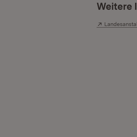
Weitere 
Extern:
Landesansta