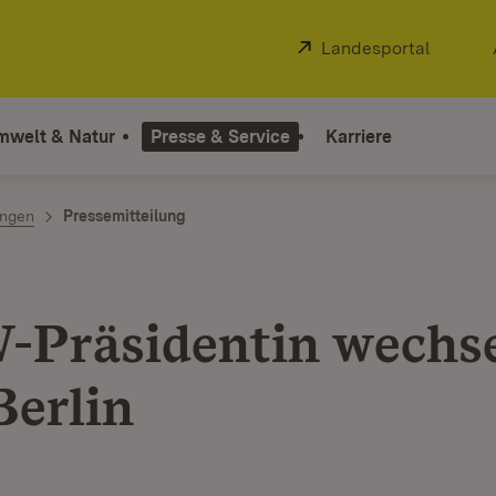
Extern:
Landesportal
(Öffnet
mwelt & Natur
Presse & Service
Karriere
ngen
Pressemitteilung
Präsidentin wechse
Berlin