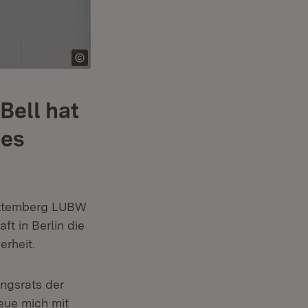
Bell hat
des
ürttemberg LUBW
ft in Berlin die
erheit.
ungsrats der
reue mich mit