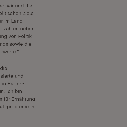
ren wir und die
litischen Ziele
ur im Land
it zählen neben
ng von Politik
ngs sowie die
zwerte.“
 die
isierte und
 in Baden-
n. Ich bin
m für Ernährung
utzprobleme in