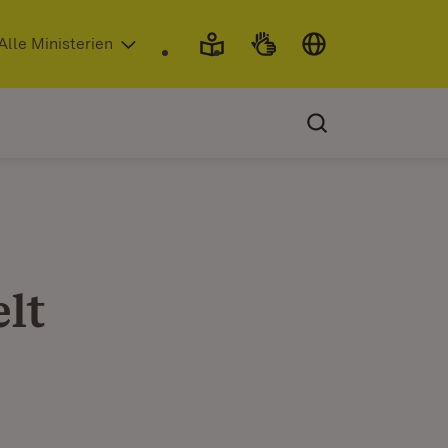
 in neuem Fenster)
Alle Ministerien
lt