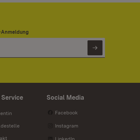
er-Anmeldung
Newsletter 
 Service
Social Media
Facebook
entin
destelle
Instagram
akt
LinkedIn