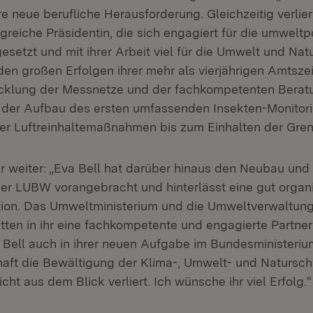
re neue berufliche Herausforderung. Gleichzeitig verlie
reiche Präsidentin, die sich engagiert für die umweltpo
setzt und mit ihrer Arbeit viel für die Umwelt und Nat
 den großen Erfolgen ihrer mehr als vierjährigen Amtsze
cklung der Messnetze und der fachkompetenten Beratu
der Aufbau des ersten umfassenden Insekten-Monitori
er Luftreinhaltemaßnahmen bis zum Einhalten der Gren
er weiter: „Eva Bell hat darüber hinaus den Neubau und
 der LUBW vorangebracht und hinterlässt eine gut organ
tion. Das Umweltministerium und die Umweltverwaltung
ten in ihr eine fachkompetente und engagierte Partneri
a Bell auch in ihrer neuen Aufgabe im Bundesministeriu
aft die Bewältigung der Klima-, Umwelt- und Natursch
ht aus dem Blick verliert. Ich wünsche ihr viel Erfolg.“