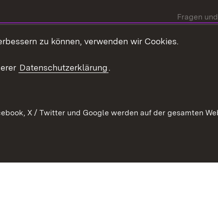
Fragen und
Mediathek
erbessern zu können, verwenden wir Cookies.
Kontakt un
serer
Datenschutzerklärung
.
ebook, X / Twitter und Google werden auf der gesamten Webs
Kontakt
Datenschutz
Erklärung zur Barrierefreiheit