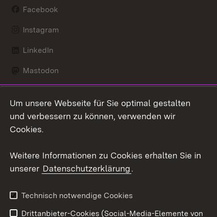
Facebook
Instagram
LinkedIn
Mastodon
Social Wall
Um unsere Webseite für Sie optimal gestalten
X / Twitter
und verbessern zu können, verwenden wir
Cookies.
Youtube
Weitere Informationen zu Cookies erhalten Sie in
Zum 
unserer
Datenschutzerklärung
.
Kontakt
Datenschutz
Erklärung zur
Benutzungshinweise
Technisch notwendige Cookies
Barrierefreiheit
Drittanbieter-Cookies (Social-Media-Elemente von
Impressum
Cookies