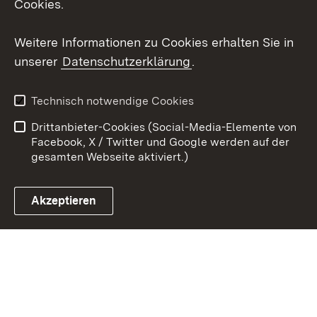
Cookies.
Youtube
Weitere Informationen zu Cookies erhalten Sie in
Zum 
unserer
Datenschutzerklärung
.
Kontakt
Datenschutz
Erklärung zur
Benutzungshinweise
Technisch notwendige Cookies
Barrierefreiheit
Drittanbieter-Cookies (Social-Media-Elemente von
Impressum
Cookies
Facebook, X / Twitter und Google werden auf der
gesamten Webseite aktiviert.)
Akzeptieren
Link zum Landesportal