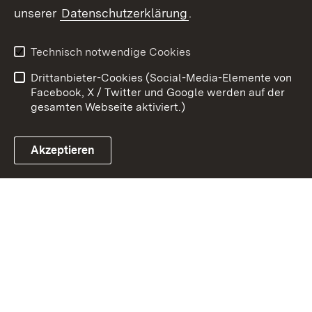
Zum 
unserer
Datenschutzerklärung
.
Kontakt
Datenschutz
Erklärung zur
Benutzungshinweise
Technisch notwendige Cookies
Barrierefreiheit
Drittanbieter-Cookies (Social-Media-Elemente von
Impressum
Cookies
Facebook, X / Twitter und Google werden auf der
gesamten Webseite aktiviert.)
Akzeptieren
Link zum Landesportal