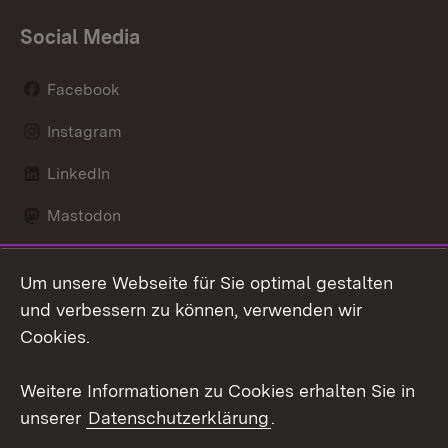
Social Media
Facebook
Instagram
LinkedIn
Mastodon
Social Wall
Um unsere Webseite für Sie optimal gestalten
X / Twitter
und verbessern zu können, verwenden wir
Cookies.
Youtube
Weitere Informationen zu Cookies erhalten Sie in
Zum 
unserer
Datenschutzerklärung
.
Kontakt
Datenschutz