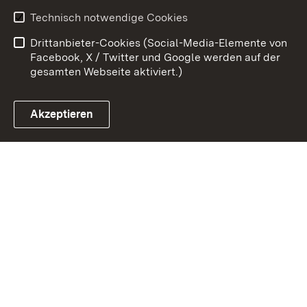
Erklärung zur
Benutzungshinweise
Technisch notwendige Cookies
Barrierefreiheit
Drittanbieter-Cookies (Social-Media-Elemente von
Impressum
Cookies
Facebook, X / Twitter und Google werden auf der
gesamten Webseite aktiviert.)
Akzeptieren
Link zum Landesportal