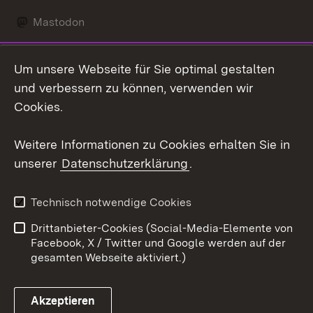
Mastodon
Social Wall
Um unsere Webseite für Sie optimal gestalten
X / Twitter
und verbessern zu können, verwenden wir
Cookies.
Youtube
Weitere Informationen zu Cookies erhalten Sie in
Zum 
unserer
Datenschutzerklärung
.
Kontakt
Datenschutz
Erklärung zur
Benutzungshinweise
Technisch notwendige Cookies
Barrierefreiheit
Drittanbieter-Cookies (Social-Media-Elemente von
Impressum
Cookies
Facebook, X / Twitter und Google werden auf der
gesamten Webseite aktiviert.)
Akzeptieren
Link zum Landesportal