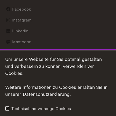
Facebook
Instagram
LinkedIn
Mastodon
Social Wall
Um unsere Webseite für Sie optimal gestalten
X / Twitter
und verbessern zu können, verwenden wir
Cookies.
Youtube
Weitere Informationen zu Cookies erhalten Sie in
Zum 
unserer
Datenschutzerklärung
.
Kontakt
Datenschutz
Erklärung zur
Benutzungshinweise
Technisch notwendige Cookies
Barrierefreiheit