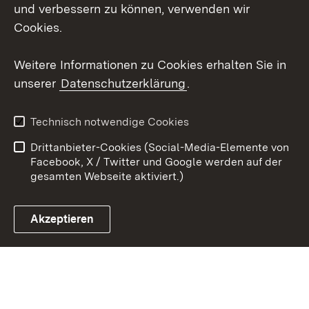
X / Twitter
und verbessern zu können, verwenden wir
Cookies.
Youtube
Weitere Informationen zu Cookies erhalten Sie in
Zum 
unserer
Datenschutzerklärung
.
Kontakt
Datenschutz
Erklärung zur
Benutzungshinweise
Technisch notwendige Cookies
Barrierefreiheit
Drittanbieter-Cookies (Social-Media-Elemente von
Impressum
Cookies
Facebook, X / Twitter und Google werden auf der
gesamten Webseite aktiviert.)
Akzeptieren
Link zum Landesportal