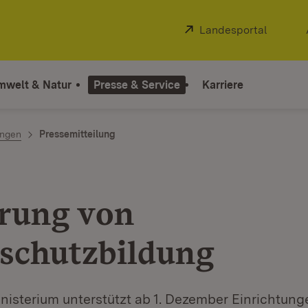
Extern:
Landesportal
(Öffnet
mwelt & Natur
Presse & Service
Karriere
ngen
Pressemitteilung
rung von
schutzbildung
isterium unterstützt ab 1. Dezember Einrichtung