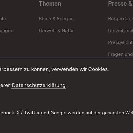
Themen
Presse &
ote
Klima & Energie
Bürgerrefer
ungen
Umwelt & Natur
Umweltmel
Pressekont
Fragen und
Mediathek
erbessern zu können, verwenden wir Cookies.
Kontakt un
serer
Datenschutzerklärung
.
ebook, X / Twitter und Google werden auf der gesamten Webs
Kontakt
Datenschutz
Erklärung zur Barrierefreiheit