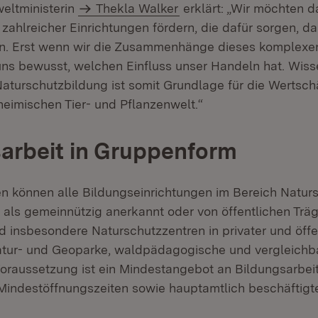
weltministerin
Thekla Walker
erklärt: „Wir möchten d
 zahlreicher Einrichtungen fördern, die dafür sorgen, da
en. Erst wenn wir die Zusammenhänge dieses komplex
uns bewusst, welchen Einfluss unser Handeln hat. Wiss
Naturschutzbildung ist somit Grundlage für die Wertsc
heimischen Tier- und Pflanzenwelt.“
arbeit in Gruppenform
n können alle Bildungseinrichtungen im Bereich Natur
e als gemeinnützig anerkannt oder von öffentlichen Trä
d insbesondere Naturschutzzentren in privater und öffe
atur- und Geoparke, waldpädagogische und vergleichb
Voraussetzung ist ein Mindestangebot an Bildungsarbei
Mindestöffnungszeiten sowie hauptamtlich beschäftigte