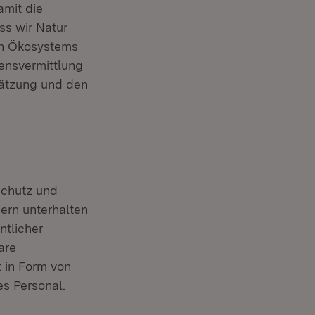
amit die
ss wir Natur
en Ökosystems
ensvermittlung
hätzung und den
schutz und
gern unterhalten
ntlicher
are
t in Form von
s Personal.