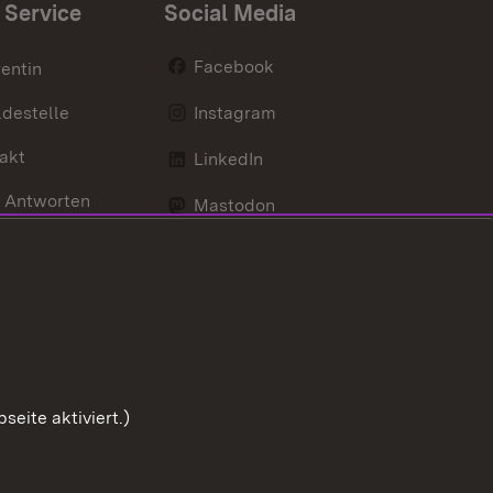
 Service
Social Media
Facebook
entin
destelle
Instagram
akt
LinkedIn
 Antworten
Mastodon
Social Wall
d Anfahrt
X / Twitter
Youtube
eite aktiviert.)
Zum Sei
Benutzungshinweise
Impressum
Cookies