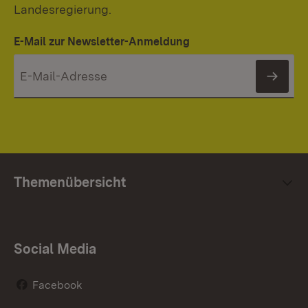
Landesregierung.
E-Mail zur Newsletter-Anmeldung
News
Themenübersicht
Social Media
Facebook