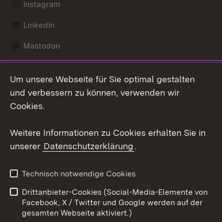
Instagram
LinkedIn
Mastodon
Social Wall
Um unsere Webseite für Sie optimal gestalten
X / Twitter
und verbessern zu können, verwenden wir
Cookies.
Youtube
Weitere Informationen zu Cookies erhalten Sie in
Zum 
unserer
Datenschutzerklärung
.
Kontakt
Datenschutz
Erklärung zur
Benutzungshinweise
Technisch notwendige Cookies
Barrierefreiheit
Drittanbieter-Cookies (Social-Media-Elemente von
Impressum
Cookies
Facebook, X / Twitter und Google werden auf der
gesamten Webseite aktiviert.)