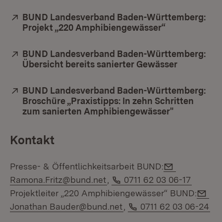
Extern:
BUND Landesverband Baden-Württemberg:
Projekt „220 Amphibiengewässer“
(Öffnet in ne
Extern:
BUND Landesverband Baden-Württemberg:
Übersicht bereits sanierter Gewässer
(Öffnet in
Extern:
BUND Landesverband Baden-Württemberg:
Broschüre „Praxistipps: In zehn Schritten
zum sanierten Amphibiengewässer"
(Öffnet in 
Kontakt
E-Mail:
Presse- & Öffentlichkeitsarbeit BUND:
Telefon:
Ramona.Fritz@bund.net
,
0711 62 03 06-17
E-M
Projektleiter „220 Amphibiengewässer“ BUND:
Telefon:
Jonathan Bauder@bund.net
,
0711 62 03 06-24