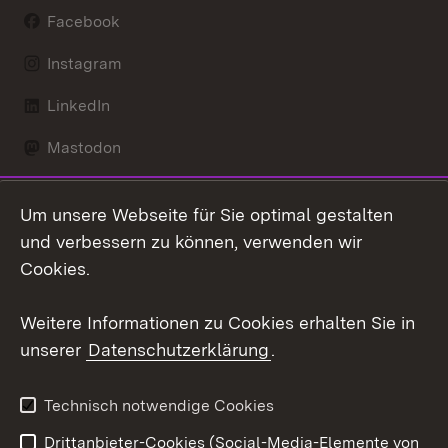
Facebook
Instagram
LinkedIn
Mastodon
Social Wall
Um unsere Webseite für Sie optimal gestalten
X / Twitter
und verbessern zu können, verwenden wir
Cookies.
Youtube
Weitere Informationen zu Cookies erhalten Sie in
Zum 
unserer
Datenschutzerklärung
.
Kontakt
Datenschutz
Erklärung zur
Benutzungshinweise
Technisch notwendige Cookies
Barrierefreiheit
Drittanbieter-Cookies (Social-Media-Elemente von
Impressum
Cookies