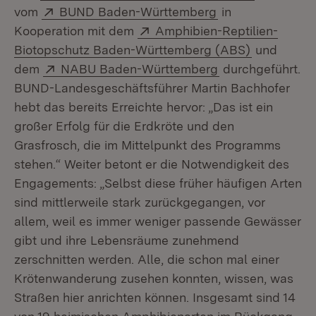
Extern:
(Öffnet in neuem
vom
BUND Baden-Württemberg
in
Extern:
Kooperation mit dem
Amphibien-Reptilien-
(Öffnet in 
Biotopschutz Baden-Württemberg (ABS)
und
Extern:
(Öffnet in neuem
dem
NABU Baden-Württemberg
durchgeführt.
BUND-Landesgeschäftsführer Martin Bachhofer
hebt das bereits Erreichte hervor: „Das ist ein
großer Erfolg für die Erdkröte und den
Grasfrosch, die im Mittelpunkt des Programms
stehen.“ Weiter betont er die Notwendigkeit des
Engagements: „Selbst diese früher häufigen Arten
sind mittlerweile stark zurückgegangen, vor
allem, weil es immer weniger passende Gewässer
gibt und ihre Lebensräume zunehmend
zerschnitten werden. Alle, die schon mal einer
Krötenwanderung zusehen konnten, wissen, was
Straßen hier anrichten können. Insgesamt sind 14