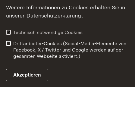
Weitere Informationen zu Cookies erhalten Sie in
Zum 
unserer
Datenschutzerklärung
.
Kontakt
Datenschutz
Erklärung zur
Benutzungshinweise
Technisch notwendige Cookies
Barrierefreiheit
Drittanbieter-Cookies (Social-Media-Elemente von
Impressum
Cookies
Facebook, X / Twitter und Google werden auf der
gesamten Webseite aktiviert.)
Akzeptieren
Link zum Landesportal