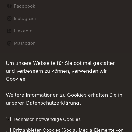
Facebook
Instagram
LinkedIn
Mastodon
Social Wall
Um unsere Webseite für Sie optimal gestalten
X / Twitter
und verbessern zu können, verwenden wir
Cookies.
Youtube
Weitere Informationen zu Cookies erhalten Sie in
Zum 
unserer
Datenschutzerklärung
.
Kontakt
Datenschutz
Erklärung zur
Benutzungshinweise
Technisch notwendige Cookies
Barrierefreiheit
Drittanbieter-Cookies (Social-Media-Elemente von
Impressum
Cookies