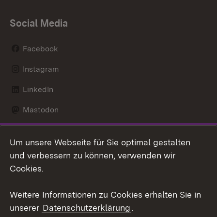
Social Media
Facebook
Instagram
LinkedIn
Mastodon
Social Wall
Um unsere Webseite für Sie optimal gestalten
X / Twitter
und verbessern zu können, verwenden wir
Cookies.
Youtube
Weitere Informationen zu Cookies erhalten Sie in
Zum 
unserer
Datenschutzerklärung
.
Kontakt
Datenschutz