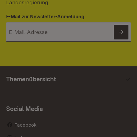
Landesregierung.
E-Mail zur Newsletter-Anmeldung
News
Themenübersicht
Social Media
Facebook