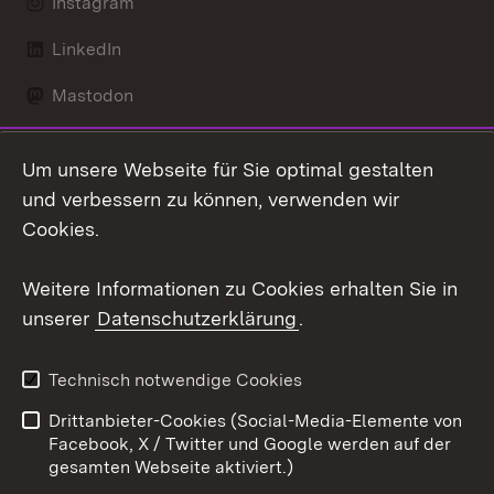
Instagram
LinkedIn
Mastodon
Social Wall
Um unsere Webseite für Sie optimal gestalten
X / Twitter
und verbessern zu können, verwenden wir
Cookies.
Youtube
Weitere Informationen zu Cookies erhalten Sie in
Zum 
unserer
Datenschutzerklärung
.
Kontakt
Datenschutz
Erklärung zur
Benutzungshinweise
Technisch notwendige Cookies
Barrierefreiheit
Drittanbieter-Cookies (Social-Media-Elemente von
Impressum
Cookies
Facebook, X / Twitter und Google werden auf der
gesamten Webseite aktiviert.)