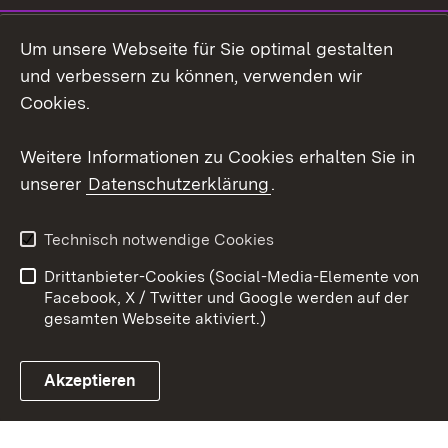
Social Wall
Um unsere Webseite für Sie optimal gestalten
X / Twitter
und verbessern zu können, verwenden wir
Cookies.
Youtube
Weitere Informationen zu Cookies erhalten Sie in
Zum 
unserer
Datenschutzerklärung
.
Kontakt
Datenschutz
Erklärung zur
Benutzungshinweise
Technisch notwendige Cookies
Barrierefreiheit
Drittanbieter-Cookies (Social-Media-Elemente von
Impressum
Cookies
Facebook, X / Twitter und Google werden auf der
gesamten Webseite aktiviert.)
Akzeptieren
Link zum Landesportal