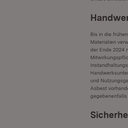
Handwer
Bis in die früh
Materialien ver
der Ende 2024 n
Mitwirkungspfli
Instandhaltungs
Handwerksuntern
und Nutzungsges
Asbest vorhand
gegebenenfalls
Sicherhe