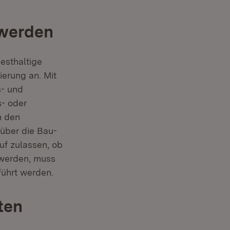
 werden
esthaltige
ierung an. Mit
s- und
s- oder
n den
über die Bau-
uf zulassen, ob
 werden, muss
ührt werden.
ten