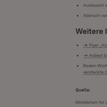
Austausch o
Abbruch vo
Weitere 
Flyer „A
Asbest b
Baden-Würt
versteckte 
Quelle:
Ministerium für