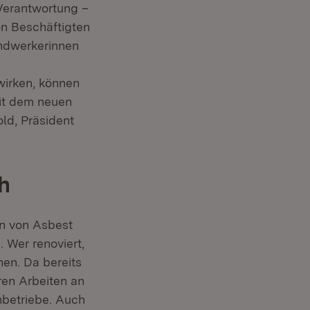
 Verantwortung –
von Beschäftigten
ndwerkerinnen
wirken, können
Mit dem neuen
old, Präsident
fnet in neuem Fenster)
h
en von Asbest
 Wer renoviert,
hen. Da bereits
en Arbeiten an
hbetriebe. Auch