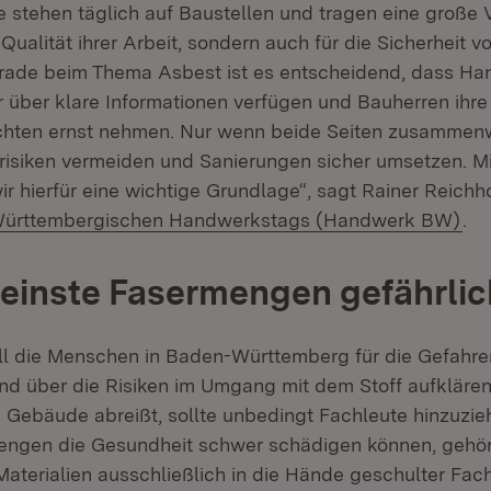
e stehen täglich auf Baustellen und tragen eine große
e Qualität ihrer Arbeit, sondern auch für die Sicherheit 
rade beim Thema Asbest ist es entscheidend, dass Ha
über klare Informationen verfügen und Bauherren ihre
chten ernst nehmen. Nur wenn beide Seiten zusammen
risiken vermeiden und Sanierungen sicher umsetzen. 
ir hierfür eine wichtige Grundlage“, sagt Rainer Reichh
(Öf
ürttembergischen Handwerkstags (Handwerk BW)
.
einste Fasermengen gefährlic
oll die Menschen in Baden-Württemberg für die Gefahr
und über die Risiken im Umgang mit dem Stoff aufklären.
 Gebäude abreißt, sollte unbedingt Fachleute hinzuzie
engen die Gesundheit schwer schädigen können, gehör
Materialien ausschließlich in die Hände geschulter Fac