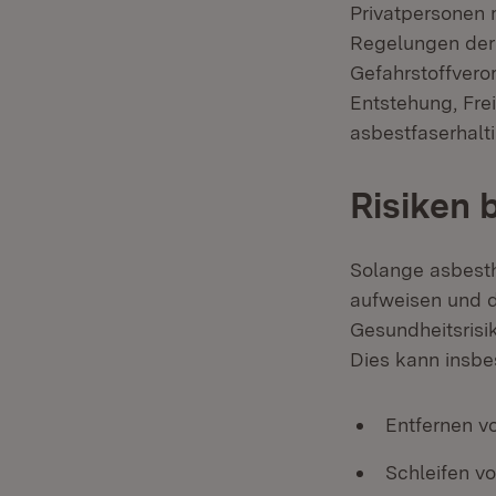
Privatpersonen 
Regelungen der 
Gefahrstoffvero
Entstehung, Fre
asbestfaserhalt
Risiken 
Solange asbesth
aufweisen und d
Gesundheitsrisik
Dies kann insbe
Entfernen v
Schleifen v