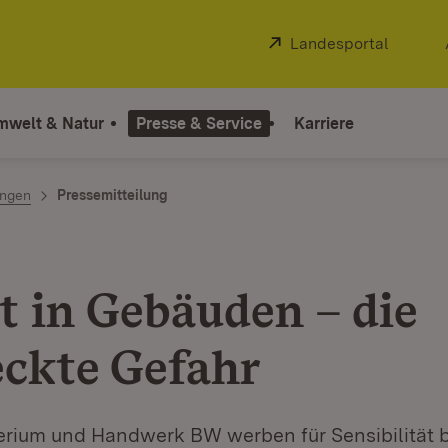
Extern:
Landesportal
(Öffnet
mwelt & Natur
Presse & Service
Karriere
ngen
Pressemitteilung
d
t in Gebäuden – die
eckte Gefahr
rium und Handwerk BW werben für Sensibilität b