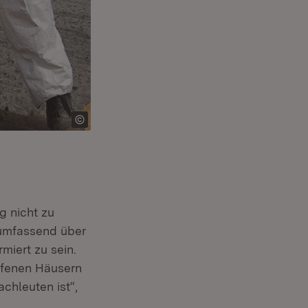
g nicht zu
, umfassend über
miert zu sein.
offenen Häusern
chleuten ist“,