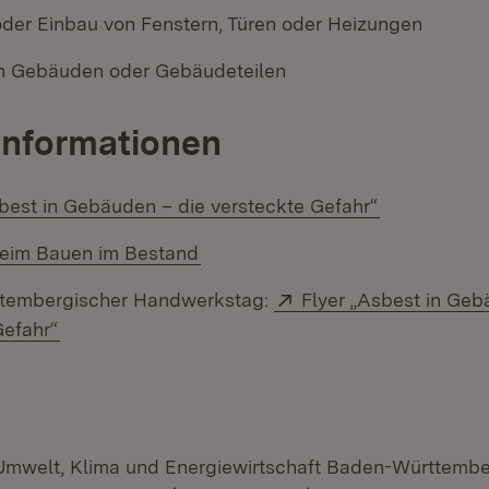
der Einbau von Fenstern, Türen oder Heizungen
n Gebäuden oder Gebäudeteilen
Informationen
sbest in Gebäuden – die versteckte Gefahr“
eim Bauen im Bestand
Extern:
tembergischer Handwerkstag:
Flyer „Asbest in Geb
(Öffnet in neuem Fenster)
Gefahr“
 Umwelt, Klima und Energiewirtschaft Baden-Württemb