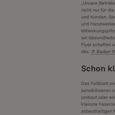
„Unsere Betrieb
nicht nur für di
und Kunden. Ge
und Handwerker 
Mitwirkungspfli
wir Gesundheits
Flyer schaffen w
Extern:
des
Baden-W
Schon kl
Das Faltblatt s
sensibilisieren 
umbaut oder ein
kleinste Faserm
asbesthaltigen 