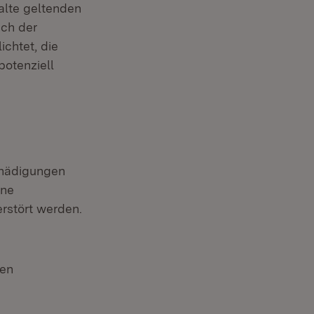
alte geltenden
ach der
ichtet, die
potenziell
chädigungen
ine
erstört werden.
ten