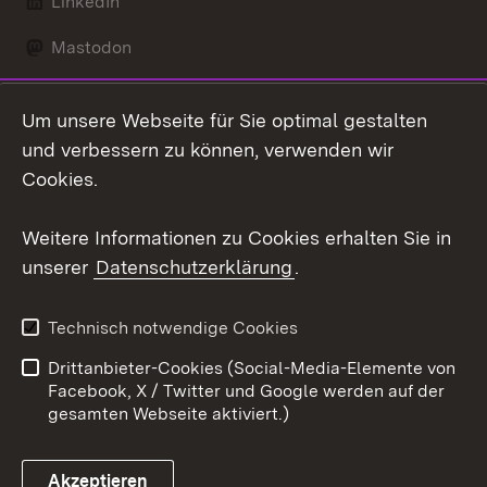
LinkedIn
Mastodon
Social Wall
Um unsere Webseite für Sie optimal gestalten
X / Twitter
und verbessern zu können, verwenden wir
Cookies.
Youtube
Weitere Informationen zu Cookies erhalten Sie in
Zum 
unserer
Datenschutzerklärung
.
Kontakt
Datenschutz
Erklärung zur
Benutzungshinweise
Technisch notwendige Cookies
Barrierefreiheit
Drittanbieter-Cookies (Social-Media-Elemente von
Impressum
Cookies
Facebook, X / Twitter und Google werden auf der
gesamten Webseite aktiviert.)
Akzeptieren