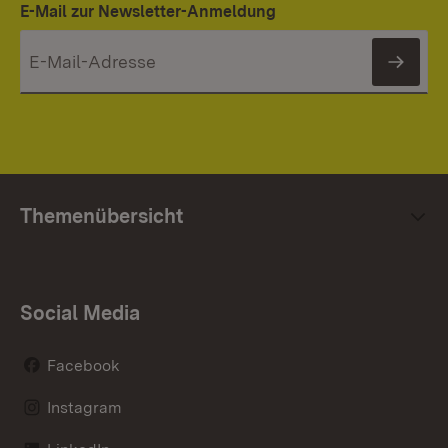
E-Mail zur Newsletter-Anmeldung
News
Themenübersicht
Social Media
Facebook
Instagram