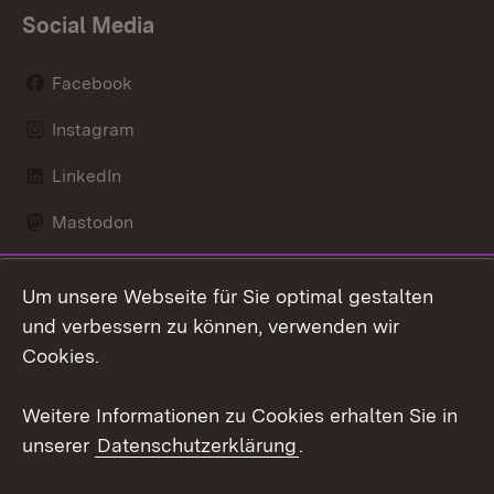
Social Media
Facebook
Instagram
LinkedIn
Mastodon
Social Wall
Um unsere Webseite für Sie optimal gestalten
X / Twitter
und verbessern zu können, verwenden wir
Cookies.
Youtube
Weitere Informationen zu Cookies erhalten Sie in
Zum 
unserer
Datenschutzerklärung
.
Kontakt
Datenschutz
Erklärung zur
Benutzungshinweise