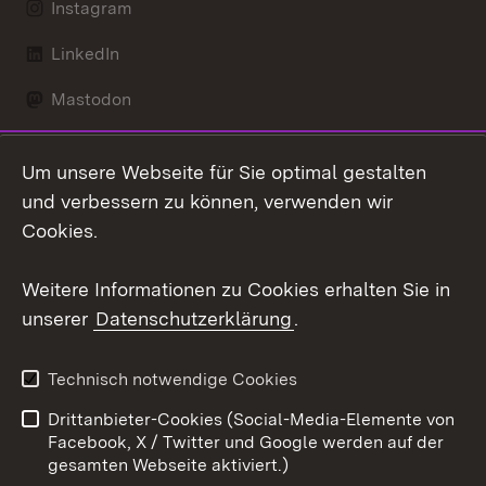
Instagram
LinkedIn
Mastodon
Social Wall
Um unsere Webseite für Sie optimal gestalten
X / Twitter
und verbessern zu können, verwenden wir
Cookies.
Youtube
Weitere Informationen zu Cookies erhalten Sie in
Zum 
unserer
Datenschutzerklärung
.
Kontakt
Datenschutz
Erklärung zur
Benutzungshinweise
Technisch notwendige Cookies
Barrierefreiheit
Drittanbieter-Cookies (Social-Media-Elemente von
Impressum
Cookies
Facebook, X / Twitter und Google werden auf der
gesamten Webseite aktiviert.)