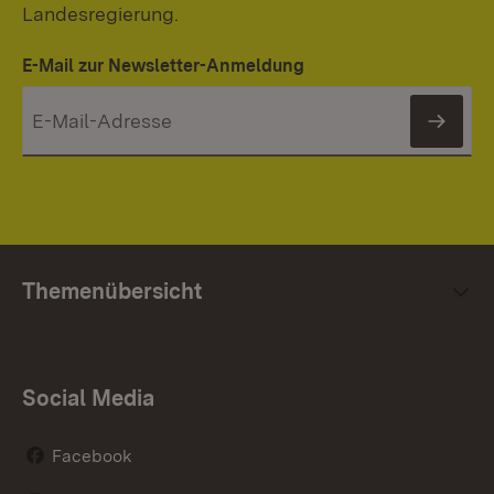
Landesregierung.
E-Mail zur Newsletter-Anmeldung
News
Themenübersicht
Social Media
Facebook