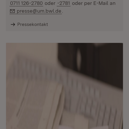
0711 126-2780
oder
-2781
oder per E-Mail an
E-Mail:
presse@um.bwl.de
.
Pressekontakt