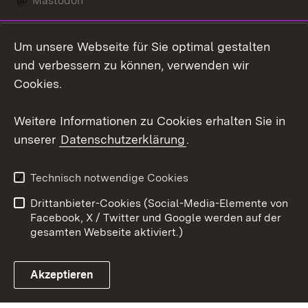
Mastodon
Social Wall
Um unsere Webseite für Sie optimal gestalten
X / Twitter
und verbessern zu können, verwenden wir
Cookies.
Youtube
Weitere Informationen zu Cookies erhalten Sie in
Zum 
unserer
Datenschutzerklärung
.
Kontakt
Datenschutz
Erklärung zur
Benutzungshinweise
Technisch notwendige Cookies
Barrierefreiheit
Drittanbieter-Cookies (Social-Media-Elemente von
Impressum
Cookies
Facebook, X / Twitter und Google werden auf der
gesamten Webseite aktiviert.)
Akzeptieren
Link zum Landesportal