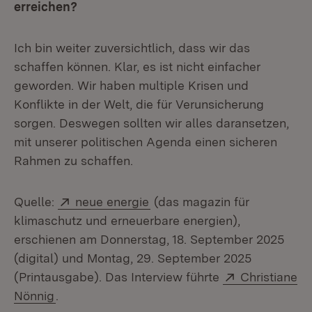
erreichen?
Ich bin weiter zuversichtlich, dass wir das
schaffen können. Klar, es ist nicht einfacher
geworden. Wir haben multiple Krisen und
Konflikte in der Welt, die für Verunsicherung
sorgen. Deswegen sollten wir alles daransetzen,
mit unserer politischen Agenda einen sicheren
Rahmen zu schaffen.
Extern:
(Öffnet in neuem Fenster)
Quelle:
neue energie
(das magazin für
klimaschutz und erneuerbare energien),
erschienen am Donnerstag, 18. September 2025
(digital) und Montag, 29. September 2025
Extern:
(Printausgabe). Das Interview führte
Christiane
(Öffnet in neuem Fenster)
Nönnig
.