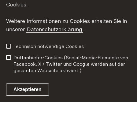
Cookies.
Youtube
Weitere Informationen zu Cookies erhalten Sie in
Zum 
unserer
Datenschutzerklärung
.
Kontakt
Datenschutz
Erklärung zur
Benutzungshinweise
Technisch notwendige Cookies
Barrierefreiheit
Drittanbieter-Cookies (Social-Media-Elemente von
Impressum
Cookies
Facebook, X / Twitter und Google werden auf der
gesamten Webseite aktiviert.)
Akzeptieren
Link zum Landesportal