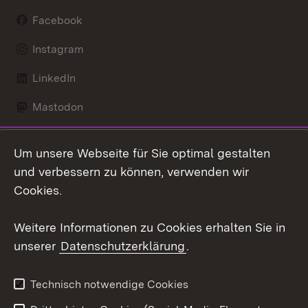
Facebook
Instagram
LinkedIn
Mastodon
Social Wall
Um unsere Webseite für Sie optimal gestalten
X / Twitter
und verbessern zu können, verwenden wir
Cookies.
Youtube
Weitere Informationen zu Cookies erhalten Sie in
Zum 
unserer
Datenschutzerklärung
.
Kontakt
Datenschutz
Erklärung zur
Benutzungshinweise
Technisch notwendige Cookies
Barrierefreiheit