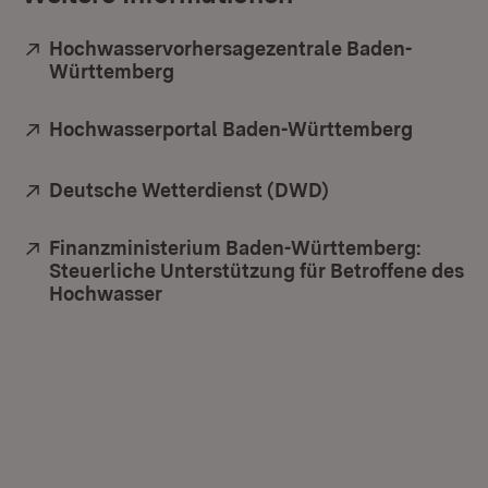
Extern:
Hochwasservorhersagezentrale Baden-
Württemberg
(Öffnet in neuem Fenster)
Extern:
Hochwasserportal Baden-Württemberg
(Öffnet
Extern:
Deutsche Wetterdienst (DWD)
(Öffnet in neuem
Extern:
Finanzministerium Baden-Württemberg:
Steuerliche Unterstützung für Betroffene des
Hochwasser
(Öffnet in neuem Fenster)