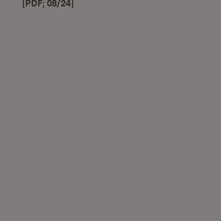
[PDF; 08/24]
(Öffnet in neuem Fenster)