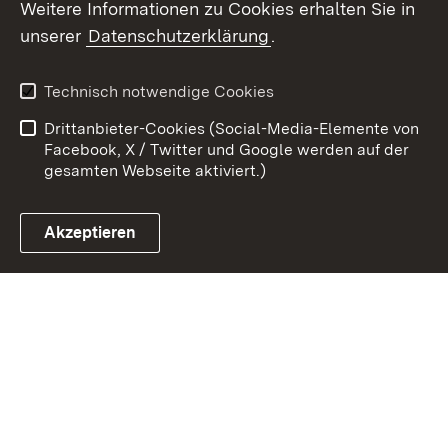
Weitere Informationen zu Cookies erhalten Sie in
Zum 
unserer
Datenschutzerklärung
.
Kontakt
Datenschutz
Erklärung zur
Benutzungshinweise
Technisch notwendige Cookies
Barrierefreiheit
Drittanbieter-Cookies (Social-Media-Elemente von
Impressum
Cookies
Facebook, X / Twitter und Google werden auf der
gesamten Webseite aktiviert.)
Akzeptieren
Link zum Landesportal