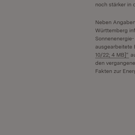
noch stärker in 
Neben Angaben 
Württemberg inf
Sonnenenergie-
ausgearbeitete
(Ö
10/22; 4 MB]“
au
den vergangene
Fakten zur Ene