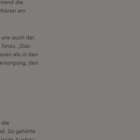
hrend die
erbaren am
 uns auch der
n hinzu. „Das
auen als in den
versorgung, den
 die
nd. So gehörte
e beim Ausbau