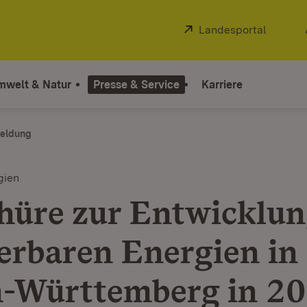
Extern:
Landesportal
(Öffnet
mwelt & Natur
Presse & Service
Karriere
eldung
gien
hüre zur Entwicklun
erbaren Energien in
-Württemberg in 2