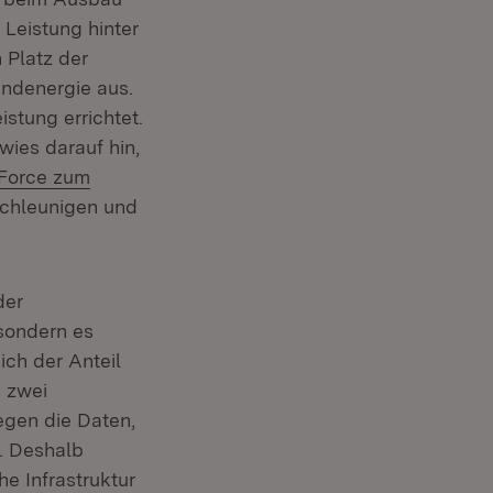
Leistung hinter
 Platz der
ndenergie aus.
stung errichtet.
wies darauf hin,
n:
Force zum
schleunigen und
der
sondern es
ich der Anteil
 zwei
egen die Daten,
. Deshalb
e Infrastruktur