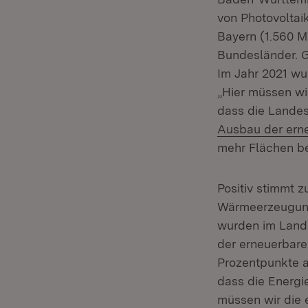
von Photovoltai
Bayern (1.560 M
Bundesländer. G
Im Jahr 2021 wu
„Hier müssen wir
dass die Landes
Ausbau der ern
mehr Flächen be
Positiv stimmt 
Wärmeerzeugung 
wurden im Land 
der erneuerbar
Prozentpunkte a
dass die Energ
müssen wir die 