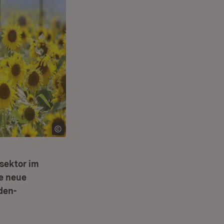
sektor im
e neue
den-