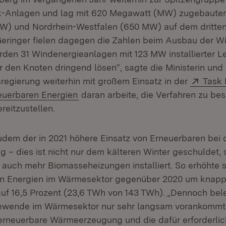
k-Anlagen und lag mit 620 Megawatt (MW) zugebauter 
W) und Nordrhein-Westfalen (650 MW) auf dem dritten
eringer fielen dagegen die Zahlen beim Ausbau der Wi
rden 31 Windenergieanlagen mit 123 MW installierter Lei
 den Knoten dringend lösen“, sagte die Ministerin und 
Exter
regierung weiterhin mit großem Einsatz in der
Task 
(Öffnet in neuem Fenster)
euerbaren Energien
daran arbeite, die Verfahren zu be
reitzustellen.
zudem der in 2021 höhere Einsatz von Erneuerbaren bei 
– dies ist nicht nur dem kälteren Winter geschuldet, 
auch mehr Biomasseheizungen installiert. So erhöhte s
en Energien im Wärmesektor gegenüber 2020 um knapp
uf 16,5 Prozent (23,6 TWh von 143 TWh). „Dennoch bel
iewende im Wärmesektor nur sehr langsam vorankommt
erneuerbare Wärmeerzeugung und die dafür erforderlich