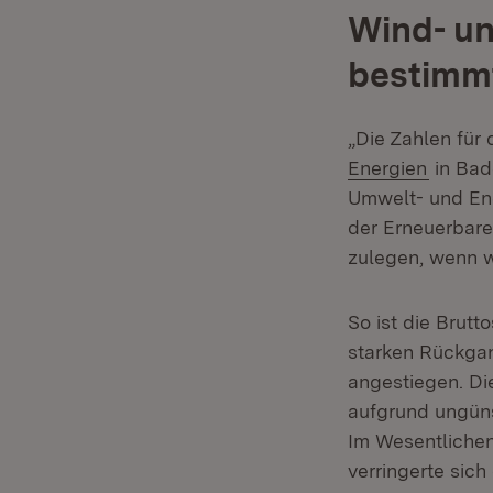
Wind- un
bestimm
„Die Zahlen für
Energien
in Bad
Umwelt- und Ene
der Erneuerbare
zulegen, wenn wi
So ist die Brut
starken Rückgan
angestiegen. Di
aufgrund ungüns
Im Wesentlichen
verringerte sic