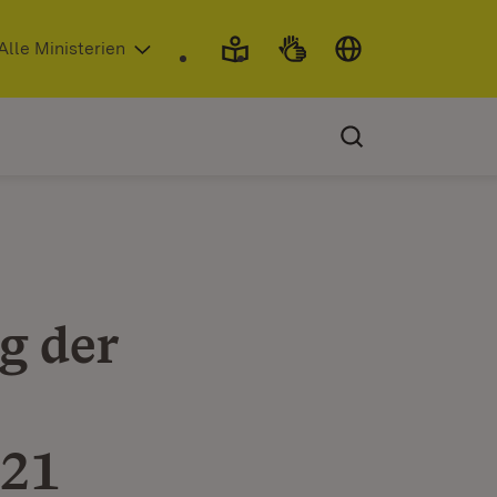
 in neuem Fenster)
Alle Ministerien
g der
021