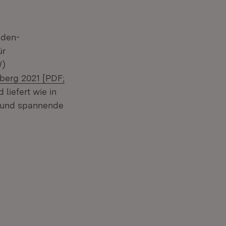
aden-
ür
W)
berg 2021 [PDF;
liefert wie in
r und spannende