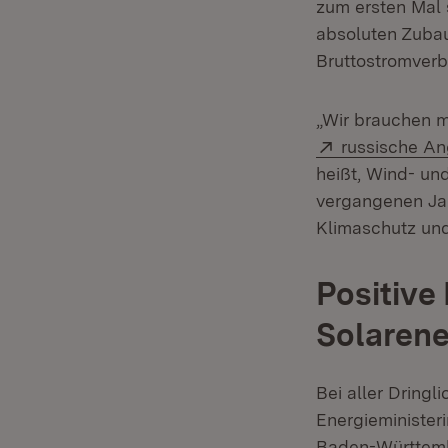
zum ersten Mal 
absoluten Zuba
Bruttostromverb
„Wir brauchen m
Extern:
russische Ang
heißt, Wind- un
vergangenen Jah
Klimaschutz und
Positive
Solarene
Bei aller Dringl
Energieministeri
Baden-Württemb