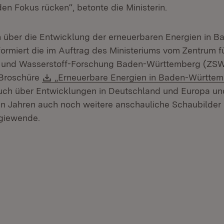
den Fokus rücken“, betonte die Ministerin.
über die Entwicklung der erneuerbaren Energien in B
ormiert die im Auftrag des Ministeriums vom Zentrum f
 und Wasserstoff-Forschung Baden-Württemberg (ZS
Download:
 Broschüre
„Erneuerbare Energien in Baden-Württem
ffnet in neuem Fenster)
ch über Entwicklungen in Deutschland und Europa und 
n Jahren auch noch weitere anschauliche Schaubilde
rgiewende.