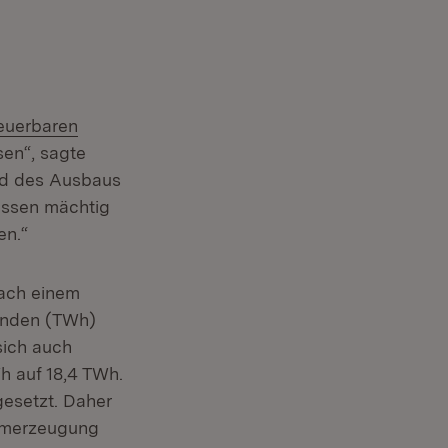
euerbaren
en“, sagte
end des Ausbaus
müssen mächtig
en.“
nach einem
tunden (TWh)
sich auch
h auf 18,4 TWh.
esetzt. Daher
romerzeugung