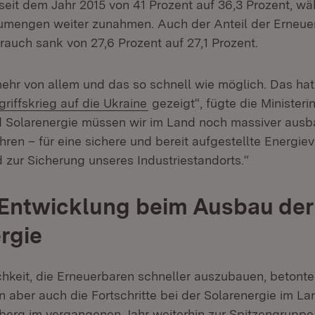
seit dem Jahr 2015 von 41 Prozent auf 36,3 Prozent, wä
umengen weiter zunahmen. Auch der Anteil der Erneu
rauch sank von 27,6 Prozent auf 27,1 Prozent.
ehr von allem und das so schnell wie möglich. Das hat
(Öffnet in neuem Fenster)
riffskrieg auf die Ukraine
gezeigt“, fügte die Ministeri
d Solarenergie müssen wir im Land noch massiver ausb
ren – für eine sichere und bereit aufgestellte Energie
 zur Sicherung unseres Industriestandorts.“
 Entwicklung beim Ausbau der
rgie
ichkeit, die Erneuerbaren schneller auszubauen, betonte
n aber auch die Fortschritte bei der Solarenergie im La
erg im vergangenen Jahr weiterhin zur Spitzengrupp