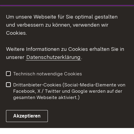
Social Wall
Um unsere Webseite für Sie optimal gestalten
X / Twitter
und verbessern zu können, verwenden wir
Cookies.
Youtube
Weitere Informationen zu Cookies erhalten Sie in
Zum 
unserer
Datenschutzerklärung
.
Kontakt
Datenschutz
Erklärung zur
Benutzungshinweise
Technisch notwendige Cookies
Barrierefreiheit
Drittanbieter-Cookies (Social-Media-Elemente von
Impressum
Cookies
Facebook, X / Twitter und Google werden auf der
gesamten Webseite aktiviert.)
Akzeptieren
Link zum Landesportal