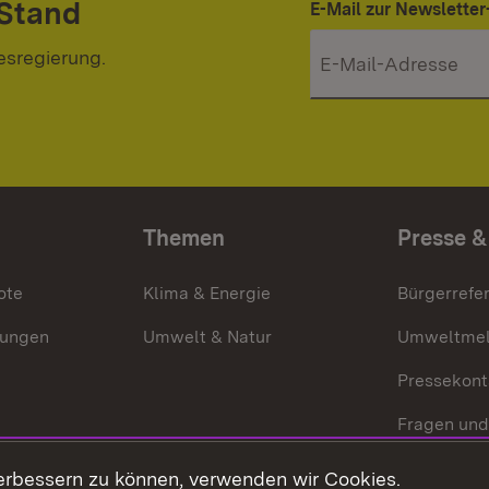
 Stand
E-Mail zur Newslett
esregierung.
Themen
Presse &
ote
Klima & Energie
Bürgerrefer
ungen
Umwelt & Natur
Umweltmel
Pressekont
Fragen und
Mediathek
erbessern zu können, verwenden wir Cookies.