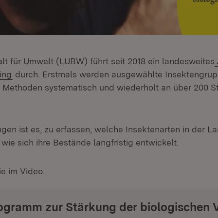
lt für Umwelt (LUBW) führt seit 2018 ein landesweites
(Öffnet in neuem Fenster)
ing
durch. Erstmals werden ausgewählte Insektengrup
n Methoden systematisch und wiederholt an über 200 S
gen ist es, zu erfassen, welche Insektenarten in der L
ie sich ihre Bestände langfristig entwickelt.
ie im Video.
gramm zur Stärkung der biologischen Vi