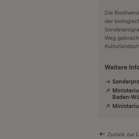
Die Biodiver
der biologisch
Sonderprogr
Weg gebracht.
Kulturlandsch
Weitere Inf
Sonderpro
Extern:
Ministeri
Baden-Wü
Extern:
Ministeri
Zurück zur 