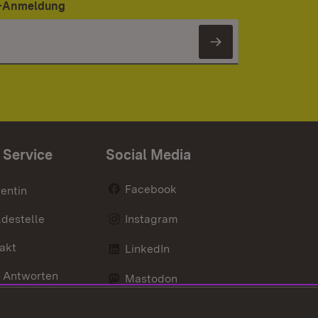
er-Anmeldung
Newsletter 
 Service
Social Media
Facebook
entin
destelle
Instagram
akt
LinkedIn
 Antworten
Mastodon
Social Wall