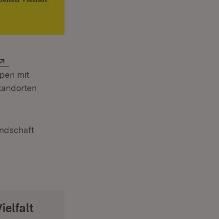
Extern:
pen mit
tandorten
andschaft
elfalt