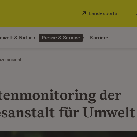
Extern:
Landesportal
(Öffnet
mwelt & Natur
Presse & Service
Karriere
nzelansicht
tenmonitoring der
sanstalt für Umwelt