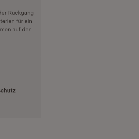
 der Rückgang
terien für ein
men auf den
schutz
Fenster)