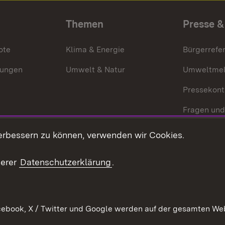
Themen
Presse &
ote
Klima & Energie
Bürgerrefer
ungen
Umwelt & Natur
Umweltmel
Pressekont
Fragen und
Mediathek
erbessern zu können, verwenden wir Cookies.
Kontakt un
serer
Datenschutzerklärung
.
ebook, X / Twitter und Google werden auf der gesamten Webs