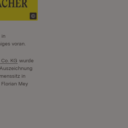
 in
iges voran.
(Öffnet in neuem Fenster)
 Co. KG
wurde
r Auszeichnung
enssitz in
 Florian Mey