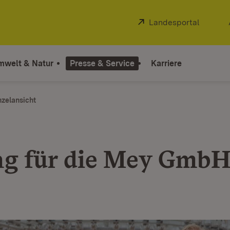
Extern:
Landesportal
(Öffnet
mwelt & Natur
Presse & Service
Karriere
nzelansicht
g für die Mey GmbH