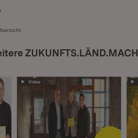
D
(Öffnet in neuem Fenster)
Übersicht
itere ZUKUNFTS.LÄND.MAC
Video