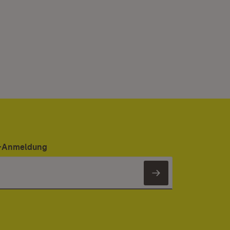
er-Anmeldung
Newsletter 