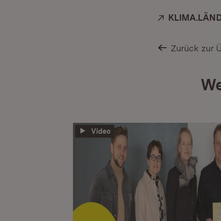
Extern:
KLIMA.LÄN
Zurück zur 
We
Video