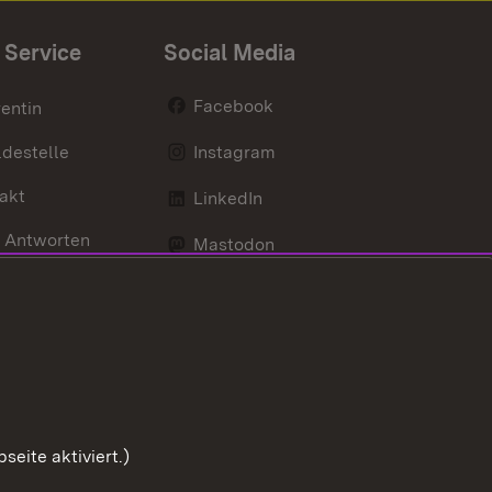
 Service
Social Media
Facebook
entin
destelle
Instagram
akt
LinkedIn
 Antworten
Mastodon
Social Wall
d Anfahrt
X / Twitter
Youtube
eite aktiviert.)
Zum Sei