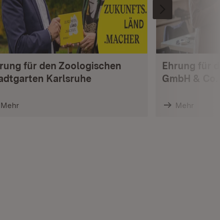
rung für den Zoologischen
Ehrung für d
adtgarten Karlsruhe
GmbH & Co.
Mehr
Mehr