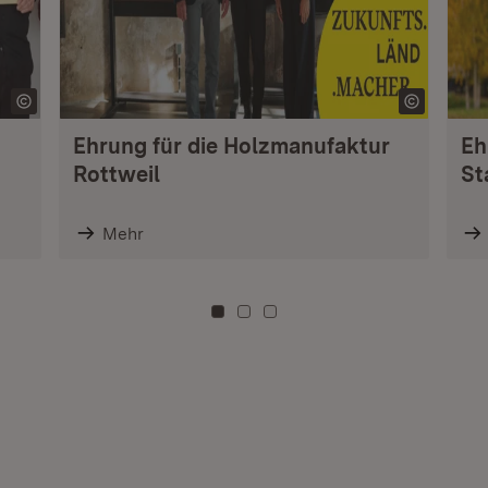
Ehrung für die Holzmanufaktur
Eh
Rottweil
St
Mehr
Zu Kachel: 0
Zu Kachel: 3
Zu Kachel: 6