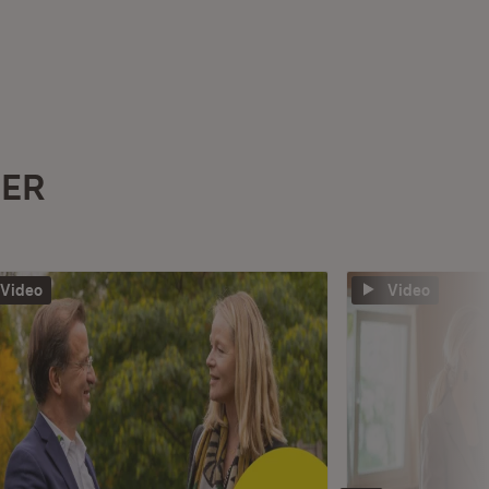
HER
Video
Video