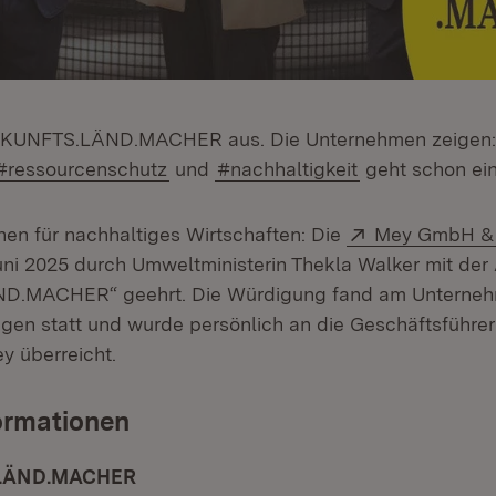
UKUNFTS.LÄND.MACHER aus. Die Unternehmen zeigen:
#ressourcenschutz
und
#nachhaltigkeit
geht schon ein
Extern:
hen für nachhaltiges Wirtschaften: Die
Mey GmbH &
Juni 2025 durch Umweltministerin Thekla Walker mit de
.MACHER“ geehrt. Die Würdigung fand am Unternehm
ngen statt und wurde persönlich an die Geschäftsführer
y überreicht.
ormationen
LÄND.MACHER