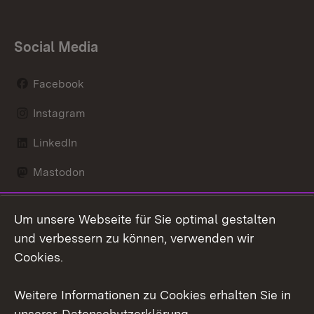
Social Media
Facebook
Instagram
LinkedIn
Mastodon
Social Wall
Um unsere Webseite für Sie optimal gestalten
X / Twitter
und verbessern zu können, verwenden wir
Cookies.
Youtube
Weitere Informationen zu Cookies erhalten Sie in
Zum 
unserer
Datenschutzerklärung
.