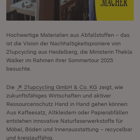
Hochwertige Materialien aus Abfallstoffen – das
ist die Vision der Nachhaltigkeitspioniere von
21upcycling aus Heidelberg, die Ministerin Thekla
Walker im Rahmen ihrer Sommertour 2025
besuchte.
Extern:
(Öffnet in neuem
Die
21upcycling GmbH & Co. KG
zeigt, wie
zukunftsfähiges Wirtschaften und aktiver
Ressourcenschutz Hand in Hand gehen können:
Aus Kaffeesatz, Altkleidern oder Papierabfällen
entstehen innovative Naturfaserwerkstoffe für
Möbel, Böden und Innenausstattung – recycelbar
und kreislauffähig.