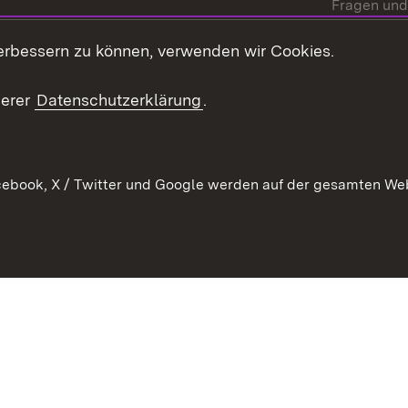
Fragen und
Mediathek
erbessern zu können, verwenden wir Cookies.
Kontakt un
serer
Datenschutzerklärung
.
ebook, X / Twitter und Google werden auf der gesamten Webs
Kontakt
Datenschutz
Erklärung zur Barrierefreiheit