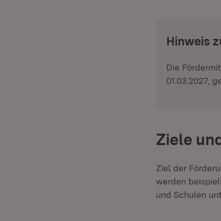
:
Hinweis z
Die Fördermi
01.03.2027, g
Ziele un
Ziel der Förderu
werden beispiel
und Schulen unt