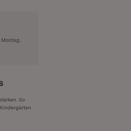
b Montag,
s
stärken. So
 Kindergärten