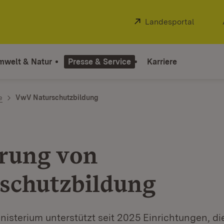
Extern:
Landesportal
(Öffnet
mwelt & Natur
Presse & Service
Karriere
e
VwV Naturschutzbildung
rung von
schutzbildung
isterium unterstützt seit 2025 Einrichtungen, di