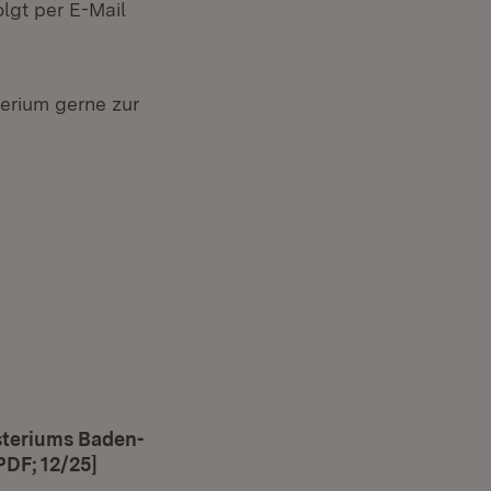
olgt per E-Mail
erium gerne zur
steriums Baden-
DF; 12/25]
(Öffnet in neuem Fenster)