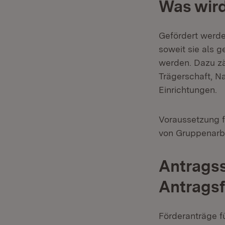
Was wird
Gefördert werde
soweit sie als g
werden. Dazu zä
Trägerschaft, N
Einrichtungen.
Voraussetzung f
von Gruppenarbe
Antragss
Antrags
Förderanträge f