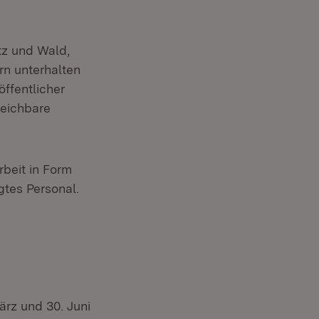
tz und Wald,
rn unterhalten
ffentlicher
leichbare
rbeit in Form
gtes Personal.
ärz und 30. Juni