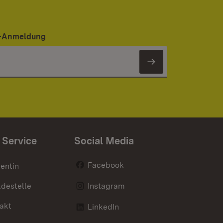
er-Anmeldung
Newsletter 
 Service
Social Media
Facebook
entin
destelle
Instagram
akt
LinkedIn