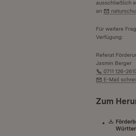
ausschließlich e
E-Mail:
an
natursch
Für weitere Fra
Verfügung:
Referat Förderu
Jasmin Berger
Telefon:
0711 126-261
E-Mail:
E-Mail schre
Zum Heru
Downlo
Förderb
Württem