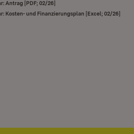
ad:
r: Antrag [PDF; 02/26]
(Öffnet in neuem Fenster)
ad:
r: Kosten- und Finanzierungsplan [Excel; 02/26]
(Öffn