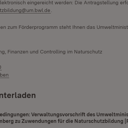
lektronisch eingereicht werden: Die Antragstellung erf
utzbildung@um.bwl.de
.
gen zum Förderprogramm steht Ihnen das Umweltminist
ng, Finanzen und Controlling im Naturschutz
0
iben
nterladen
ad:
edingungen: Verwaltungsvorschrift des Umweltmini
berg zu Zuwendungen für die Naturschutzbildung [P