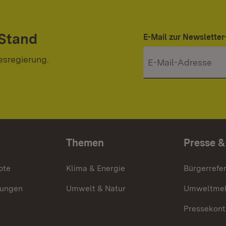
 Stand
E-Mail zur Newslett
esregierung.
Themen
Presse &
ote
Klima & Energie
Bürgerrefer
ungen
Umwelt & Natur
Umweltmel
Pressekont