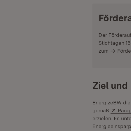
:
Fördera
Der Förderauf
Stichtagen 15
zum
Förde
Ziel und
EnergizeBW dien
Exter
gemäß
Para
erzielen. Es un
Energieeinsparp