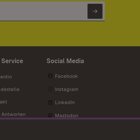
Newsletter 
 Service
Social Media
Facebook
entin
destelle
Instagram
akt
LinkedIn
 Antworten
Mastodon
Social Wall
d Anfahrt