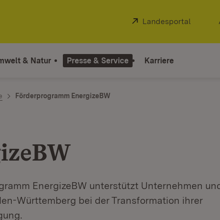
Extern:
Landesportal
(Öffnet
mwelt & Natur
Presse & Service
Karriere
e
Förderprogramm EnergizeBW
gizeBW
ogramm EnergizeBW unterstützt Unternehmen un
den-Württemberg bei der Transformation ihrer
gung.