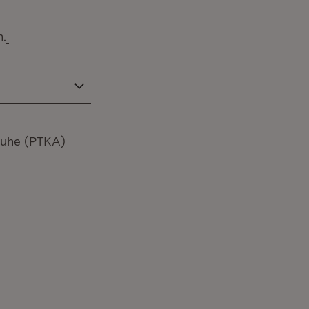
h.
ruhe (PTKA)
 in neuem Fenster)
euem Fenster)