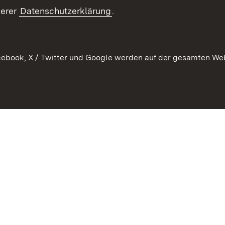
serer
Datenschutzerklärung
.
ebook, X / Twitter und Google werden auf der gesamten Webs
Kontakt
Datenschutz
Erklärung zur Barrierefreiheit