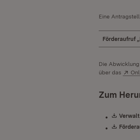
Eine Antragstell
Förderaufruf 
Die Abwicklung 
Ext
über das
Onl
Zum Heru
Downlo
Verwalt
Downlo
Fördera