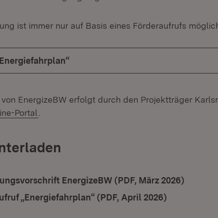
ung ist immer nur auf Basis eines Förderaufrufs möglic
„Energiefahrplan“
von EnergizeBW erfolgt durch den Projektträger Karls
ern:
(Öffnet in neuem Fenster)
ine-Portal
.
nterladen
ad:
ungsvorschrift EnergizeBW (PDF, März 2026)
(Öffnet
ad:
ufruf „Energiefahrplan“ (PDF, April 2026)
(Öffnet in n