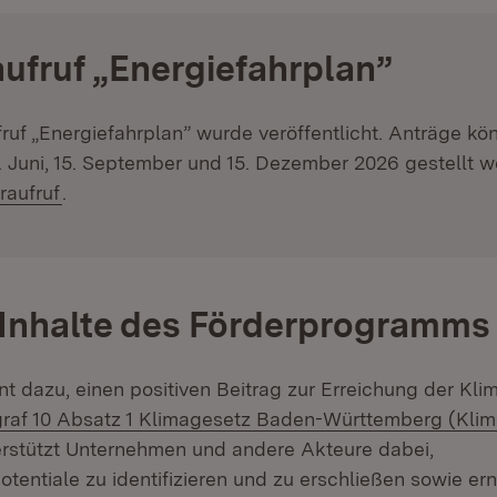
ufruf „Energiefahrplan”
ruf „Energiefahrplan” wurde veröffentlicht. Anträge k
. Juni, 15. September und 15. Dezember 2026 gestellt w
raufruf
.
 Inhalte des Förderprogramms
t dazu, einen positiven Beitrag zur Erreichung der Kli
n:
graf 10 Absatz 1 Klimagesetz Baden-Württemberg (Kl
terstützt Unternehmen und andere Akteure dabei,
otentiale zu identifizieren und zu erschließen sowie er