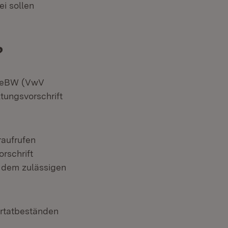
i sollen
?
gizeBW (VwV
ungsvorschrift
raufrufen
rschrift
r dem zulässigen
ertatbeständen