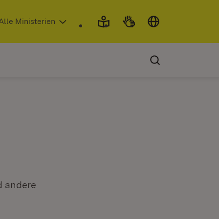
 in neuem Fenster)
Alle Ministerien
d andere