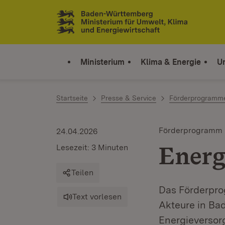
Zum Inhalt springen
Link zur Startseite
Ministerium
Klima & Energie
U
Startseite
Presse & Service
Förderprogramm
Förderprogramm
24.04.2026
Ener
Lesezeit: 3 Minuten
Teilen
Das Förderpr
Text vorlesen
Akteure in Ba
Energieversor