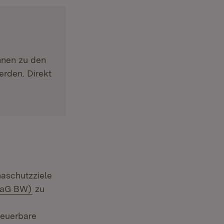
önnen zu den
erden. Direkt
maschutzziele
(Öffnet in neuem Fenster)
imaG BW)
zu
neuerbare