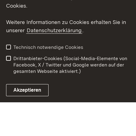
Cookies.
Youtube
Weitere Informationen zu Cookies erhalten Sie in
Zum 
unserer
Datenschutzerklärung
.
Kontakt
Datenschutz
Erklärung zur
Benutzungshinweise
Technisch notwendige Cookies
Barrierefreiheit
Drittanbieter-Cookies (Social-Media-Elemente von
Impressum
Cookies
Facebook, X / Twitter und Google werden auf der
gesamten Webseite aktiviert.)
Akzeptieren
Link zum Landesportal