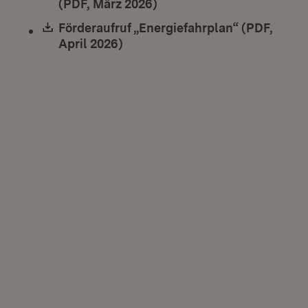
(PDF, März 2026)
(Öffnet in neuem Fenster)
Download:
Förderaufruf „Energiefahrplan“ (PDF,
April 2026)
(Öffnet in neuem Fenster)