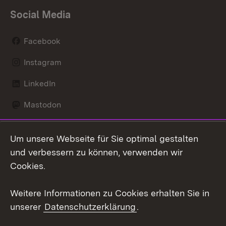
Social Media
Facebook
Instagram
LinkedIn
Mastodon
Social Wall
Um unsere Webseite für Sie optimal gestalten
X / Twitter
und verbessern zu können, verwenden wir
Cookies.
Youtube
Weitere Informationen zu Cookies erhalten Sie in
Zum 
unserer
Datenschutzerklärung
.
Kontakt
Datenschutz