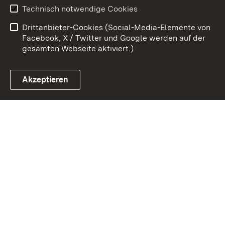
Erklärung zur
Benutzungshinweise
Technisch notwendige Cookies
Barrierefreiheit
Drittanbieter-Cookies (Social-Media-Elemente von
Impressum
Cookies
Facebook, X / Twitter und Google werden auf der
gesamten Webseite aktiviert.)
Akzeptieren
Link zum Landesportal